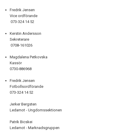
OM KLUBBEN
Fredrik Jensen
Vice ordförande
VÅRA LAG
073-324 14 52
STYRELSE
Kerstin Andersson
Sekreterare
KANSLI
0708-161026
FÖRÄLDRAINFO
Magdalena Petkovska
Kassör
VÄRDEGRUND
0730-886968
Fredrik Jensen
POLICY
Fotbollsordförande
073-324 14 52
DROGPOLICY
Jerker Bergsten
MEDLEMSAVGIFTER
Ledamot - Ungdomssektionen
INTERSPORT - PUMA
Patrik Bicskei
Ledamot - Marknadsgruppen
LOPPIS