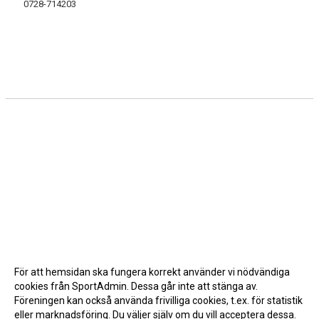
0728-714203
BINGO
STÖDMEDLEM
LIFS HISTORIA
DOKUMENT
SPONSRING
KAMERABEVAKNING
För att hemsidan ska fungera korrekt använder vi nödvändiga
cookies från SportAdmin. Dessa går inte att stänga av.
Föreningen kan också använda frivilliga cookies, t.ex. för statistik
eller marknadsföring. Du väljer själv om du vill acceptera dessa.