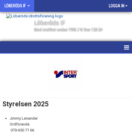
LÖBERÖDS IF
LOGGA IN
Löberöds IF
Med stolthet sedan 1906 | Vi firar 120 år!
HEM
NYHETER
PROGRAMBLAD 2026
KALENDER
Styrelsen 2025
MATCHER
Jimmy Lenander
BILDGALLERI
Ordförande
070-650 71 66