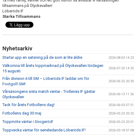
Ta med familj, vänner och ett gott humör så avslutar vi vårsäsongen
tillsammans på Ölyckevallen!
Löberöds IF
Starka Tillsammans
Nyhetsarkiv
Startar upp en satsning på de som är lite äldre
2026-08-03 14:23
Välkomna till årets loppmarknad på Ölyckevallen lördagen
2026-07-20 14:35
15 augusti.
Från division 6 till SM – Löberöds IF laddar om för
2026-06-25 20:30
Footgolf-SM!
Vårsäsongens sista match väntar - Trollenäs IF gästar
2026-06-13 11:36
Ölyckevallen
Tack för årets Fotbollens dag!
2026-06-03 07:51
Fotbollens dag 30 maj
2026-05-23 20:25
Toppmöte väntar i Snogeröd!
2026-05-23 20:01
Toppvecka väntar för serieledande Löberöds IF!
2026-05-18 07:08