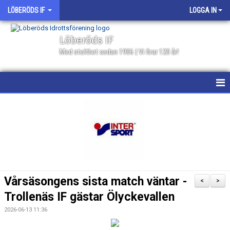
LÖBERÖDS IF
LOGGA IN
Löberöds IF
Med stolthet sedan 1906 | Vi firar 120 år!
HEM
NYHETER
PROGRAMBLAD 2026
KALENDER
Vårsäsongens sista match väntar -
<
>
MATCHER
Trollenäs IF gästar Ölyckevallen
2026-06-13 11:36
BILDGALLERI