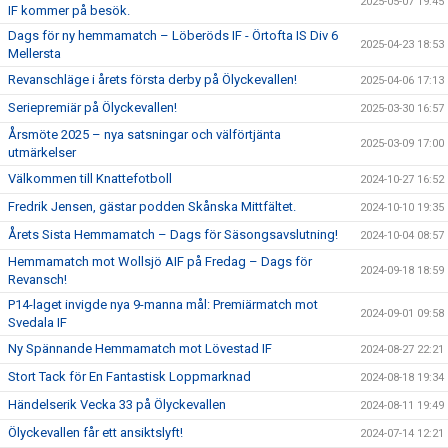
2025-05-07 19:45
IF kommer på besök.
Dags för ny hemmamatch – Löberöds IF - Örtofta IS Div 6
2025-04-23 18:53
Mellersta
Revanschläge i årets första derby på Ölyckevallen!
2025-04-06 17:13
Seriepremiär på Ölyckevallen!
2025-03-30 16:57
Årsmöte 2025 – nya satsningar och välförtjänta
2025-03-09 17:00
utmärkelser
Välkommen till Knattefotboll
2024-10-27 16:52
Fredrik Jensen, gästar podden Skånska Mittfältet.
2024-10-10 19:35
Årets Sista Hemmamatch – Dags för Säsongsavslutning!
2024-10-04 08:57
Hemmamatch mot Wollsjö AIF på Fredag – Dags för
2024-09-18 18:59
Revansch!
P14-laget invigde nya 9-manna mål: Premiärmatch mot
2024-09-01 09:58
Svedala IF
Ny Spännande Hemmamatch mot Lövestad IF
2024-08-27 22:21
Stort Tack för En Fantastisk Loppmarknad
2024-08-18 19:34
Händelserik Vecka 33 på Ölyckevallen
2024-08-11 19:49
Ölyckevallen får ett ansiktslyft!
2024-07-14 12:21