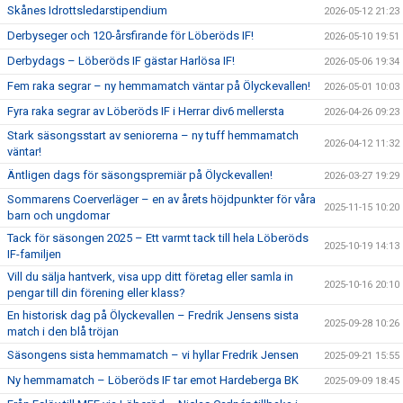
Skånes Idrottsledarstipendium
2026-05-12 21:23
Derbyseger och 120-årsfirande för Löberöds IF!
2026-05-10 19:51
Derbydags – Löberöds IF gästar Harlösa IF!
2026-05-06 19:34
Fem raka segrar – ny hemmamatch väntar på Ölyckevallen!
2026-05-01 10:03
Fyra raka segrar av Löberöds IF i Herrar div6 mellersta
2026-04-26 09:23
Stark säsongsstart av seniorerna – ny tuff hemmamatch
2026-04-12 11:32
väntar!
Äntligen dags för säsongspremiär på Ölyckevallen!
2026-03-27 19:29
Sommarens Coerverläger – en av årets höjdpunkter för våra
2025-11-15 10:20
barn och ungdomar
Tack för säsongen 2025 – Ett varmt tack till hela Löberöds
2025-10-19 14:13
IF-familjen
Vill du sälja hantverk, visa upp ditt företag eller samla in
2025-10-16 20:10
pengar till din förening eller klass?
En historisk dag på Ölyckevallen – Fredrik Jensens sista
2025-09-28 10:26
match i den blå tröjan
Säsongens sista hemmamatch – vi hyllar Fredrik Jensen
2025-09-21 15:55
Ny hemmamatch – Löberöds IF tar emot Hardeberga BK
2025-09-09 18:45