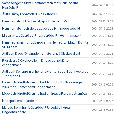
Vårsäsongens Sista Hemmamatch mot Serieledarna
2024-06-19 09:37
Huaröds IF
Årets Derby Löberöds IF - Askeröds IF
2024-06-11 18:45
Hemmamatch LIF - Svensköps IF Herrar div6
2024-05-27 21:06
Hemmamatch och derby Löberöds IF - Snogeröds IF!
2024-05-19 20:23
Missa Inte: Löberöds IF - Linderöds IF - Hemmamatch!
2024-05-01 13:32
Hemmapremiär för Löberöds IF:s Herrlag: En Match Du Inte
2024-04-15 18:20
Vill Missa!
Äntligen Dags för Ungdomsmatcher på Ölyckevallen!
2024-04-10 20:04
Fixardag på Ölyckevallen - En dag av helhjärtat
2024-04-07 11:20
engagemang
Äntligen! Seriepremiär herrar div 6 - torsdag 4 april Askeröd
2024-04-01 19:32
- Löberöds IF
Löberöds Idrottsförening Laddar för Fotbollssäsongen
2024-03-17 08:36
2024 med Gemensamt Engagemang
Löberöds Idrottsförening hedrar årets LIF:are vid Årsmöte
2024-03-03 13:50
Intersport erbjudande
2024-02-23 09:07
Marcus Bolin från Löberöds IF Utsedd till Årets
2024-02-18 09:56
Ungdomsledare.