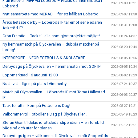
Från Eslöv till MFF via Löberöd – Niclas Carlnén tillbaka i
2025-09-09 18:21
Löberöd
Nytt samarbete med MERAB – för ett hållbart Löberöd
2025-09-07 11:38
Årets hetaste derby – Löberöds IF tar emot serieledaren
2025-08-31 19:08
Askeröd IF!
Grön Framtid – Tack till alla som gjort projektet möjligt!
2025-08-24 14:37
Ny hemmamatch på Ölyckevallen – dubbla matcher på
2025-08-20 19:44
lördag!
INTERSPORT - INFÖR FOTBOLLS & SKOLSTART
2025-08-05 10:56
Derbydags på Ölyckevallen – hemmamatch mot GOF IF!
2025-08-05 10:34
Loppmarknad 16 augusti 12.00
2025-08-02 19:29
Nu är vi äntligen på plats i Vimmerby!
2025-07-24 10:37
Match på Ölyckevallen – Löberöds IF mot Torna Hällestad
2025-06-03 20:37
IF
Tack för att ni kom på Fotbollens Dag!
2025-05-27 19:21
Välkommen till Fotbollens Dag på Ölyckevallen!
2025-05-19 18:23
Stefan Gran tilldelas idrottsledarstipendium – en förebild
2025-05-12 19:51
både på och utanför planen
Derbydags igen – välkomna till Ölyckevallen när Snogeröds