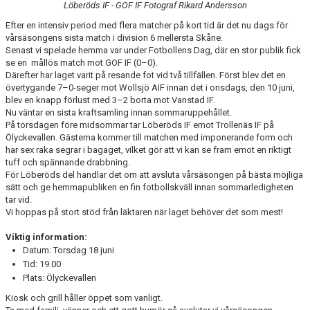
Löberöds IF - GOF IF Fotograf Rikard Andersson
OM KLUBBEN
Efter en intensiv period med flera matcher på kort tid är det nu dags för
vårsäsongens sista match i division 6 mellersta Skåne.
INTERSPORT - PUMA
Senast vi spelade hemma var under Fotbollens Dag, där en stor publik fick
se en mållös match mot GOF IF (0–0).
LOPPIS
Därefter har laget varit på resande fot vid två tillfällen. Först blev det en
övertygande 7–0-seger mot Wollsjö AIF innan det i onsdags, den 10 juni,
blev en knapp förlust med 3–2 borta mot Vanstad IF.
BINGO
Nu väntar en sista kraftsamling innan sommaruppehållet.
På torsdagen före midsommar tar Löberöds IF emot Trollenäs IF på
STÖDMEDLEM
Ölyckevallen. Gästerna kommer till matchen med imponerande form och
har sex raka segrar i bagaget, vilket gör att vi kan se fram emot en riktigt
LIFS HISTORIA
tuff och spännande drabbning.
För Löberöds del handlar det om att avsluta vårsäsongen på bästa möjliga
sätt och ge hemmapubliken en fin fotbollskväll innan sommarledigheten
DOKUMENT
tar vid.
Vi hoppas på stort stöd från läktaren när laget behöver det som mest!
SPONSRING
Viktig information:
KAMERABEVAKNING
Datum: Torsdag 18 juni
Tid: 19.00
Plats: Ölyckevallen
Kiosk och grill håller öppet som vanligt.