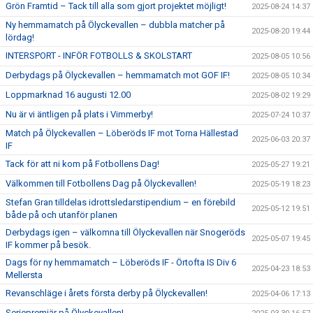
Grön Framtid – Tack till alla som gjort projektet möjligt!
2025-08-24 14:37
Ny hemmamatch på Ölyckevallen – dubbla matcher på
2025-08-20 19:44
lördag!
INTERSPORT - INFÖR FOTBOLLS & SKOLSTART
2025-08-05 10:56
Derbydags på Ölyckevallen – hemmamatch mot GOF IF!
2025-08-05 10:34
Loppmarknad 16 augusti 12.00
2025-08-02 19:29
Nu är vi äntligen på plats i Vimmerby!
2025-07-24 10:37
Match på Ölyckevallen – Löberöds IF mot Torna Hällestad
2025-06-03 20:37
IF
Tack för att ni kom på Fotbollens Dag!
2025-05-27 19:21
Välkommen till Fotbollens Dag på Ölyckevallen!
2025-05-19 18:23
Stefan Gran tilldelas idrottsledarstipendium – en förebild
2025-05-12 19:51
både på och utanför planen
Derbydags igen – välkomna till Ölyckevallen när Snogeröds
2025-05-07 19:45
IF kommer på besök.
Dags för ny hemmamatch – Löberöds IF - Örtofta IS Div 6
2025-04-23 18:53
Mellersta
Revanschläge i årets första derby på Ölyckevallen!
2025-04-06 17:13
Seriepremiär på Ölyckevallen!