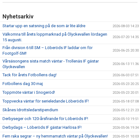
Nyhetsarkiv
Startar upp en satsning på de som är lite äldre
2026-08-03 14:23
Välkomna till årets loppmarknad på Ölyckevallen lördagen
2026-07-20 14:35
15 augusti.
Från division 6 till SM – Löberöds IF laddar om för
2026-06-25 20:30
Footgolf-SM!
Vårsäsongens sista match väntar - Trollenäs IF gästar
2026-06-13 11:36
Ölyckevallen
Tack för årets Fotbollens dag!
2026-06-03 07:51
Fotbollens dag 30 maj
2026-05-23 20:25
Toppmöte väntar i Snogeröd!
2026-05-23 20:01
Toppvecka väntar för serieledande Löberöds IF!
2026-05-18 07:08
Skånes Idrottsledarstipendium
2026-05-12 21:23
Derbyseger och 120-årsfirande för Löberöds IF!
2026-05-10 19:51
Derbydags – Löberöds IF gästar Harlösa IF!
2026-05-06 19:34
Fem raka segrar – ny hemmamatch väntar på Ölyckevallen!
2026-05-01 10:03