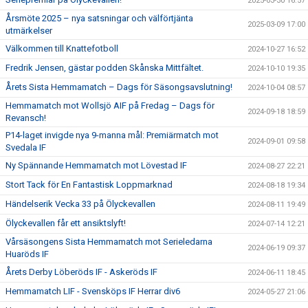
2025-03-30 16:57
Årsmöte 2025 – nya satsningar och välförtjänta
2025-03-09 17:00
utmärkelser
Välkommen till Knattefotboll
2024-10-27 16:52
Fredrik Jensen, gästar podden Skånska Mittfältet.
2024-10-10 19:35
Årets Sista Hemmamatch – Dags för Säsongsavslutning!
2024-10-04 08:57
Hemmamatch mot Wollsjö AIF på Fredag – Dags för
2024-09-18 18:59
Revansch!
P14-laget invigde nya 9-manna mål: Premiärmatch mot
2024-09-01 09:58
Svedala IF
Ny Spännande Hemmamatch mot Lövestad IF
2024-08-27 22:21
Stort Tack för En Fantastisk Loppmarknad
2024-08-18 19:34
Händelserik Vecka 33 på Ölyckevallen
2024-08-11 19:49
Ölyckevallen får ett ansiktslyft!
2024-07-14 12:21
Vårsäsongens Sista Hemmamatch mot Serieledarna
2024-06-19 09:37
Huaröds IF
Årets Derby Löberöds IF - Askeröds IF
2024-06-11 18:45
Hemmamatch LIF - Svensköps IF Herrar div6
2024-05-27 21:06