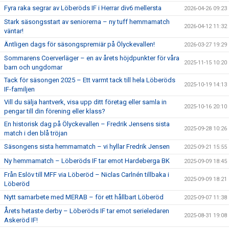
Fyra raka segrar av Löberöds IF i Herrar div6 mellersta
2026-04-26 09:23
Stark säsongsstart av seniorerna – ny tuff hemmamatch
2026-04-12 11:32
väntar!
Äntligen dags för säsongspremiär på Ölyckevallen!
2026-03-27 19:29
Sommarens Coerverläger – en av årets höjdpunkter för våra
2025-11-15 10:20
barn och ungdomar
Tack för säsongen 2025 – Ett varmt tack till hela Löberöds
2025-10-19 14:13
IF-familjen
Vill du sälja hantverk, visa upp ditt företag eller samla in
2025-10-16 20:10
pengar till din förening eller klass?
En historisk dag på Ölyckevallen – Fredrik Jensens sista
2025-09-28 10:26
match i den blå tröjan
Säsongens sista hemmamatch – vi hyllar Fredrik Jensen
2025-09-21 15:55
Ny hemmamatch – Löberöds IF tar emot Hardeberga BK
2025-09-09 18:45
Från Eslöv till MFF via Löberöd – Niclas Carlnén tillbaka i
2025-09-09 18:21
Löberöd
Nytt samarbete med MERAB – för ett hållbart Löberöd
2025-09-07 11:38
Årets hetaste derby – Löberöds IF tar emot serieledaren
2025-08-31 19:08
Askeröd IF!