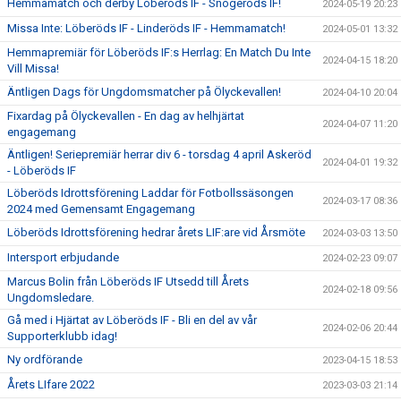
Hemmamatch och derby Löberöds IF - Snogeröds IF!
2024-05-19 20:23
Missa Inte: Löberöds IF - Linderöds IF - Hemmamatch!
2024-05-01 13:32
Hemmapremiär för Löberöds IF:s Herrlag: En Match Du Inte
2024-04-15 18:20
Vill Missa!
Äntligen Dags för Ungdomsmatcher på Ölyckevallen!
2024-04-10 20:04
Fixardag på Ölyckevallen - En dag av helhjärtat
2024-04-07 11:20
engagemang
Äntligen! Seriepremiär herrar div 6 - torsdag 4 april Askeröd
2024-04-01 19:32
- Löberöds IF
Löberöds Idrottsförening Laddar för Fotbollssäsongen
2024-03-17 08:36
2024 med Gemensamt Engagemang
Löberöds Idrottsförening hedrar årets LIF:are vid Årsmöte
2024-03-03 13:50
Intersport erbjudande
2024-02-23 09:07
Marcus Bolin från Löberöds IF Utsedd till Årets
2024-02-18 09:56
Ungdomsledare.
Gå med i Hjärtat av Löberöds IF - Bli en del av vår
2024-02-06 20:44
Supporterklubb idag!
Ny ordförande
2023-04-15 18:53
Årets LIfare 2022
2023-03-03 21:14