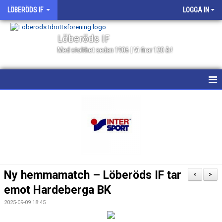
LÖBERÖDS IF
LOGGA IN
Löberöds IF
Med stolthet sedan 1906 | Vi firar 120 år!
HEM
NYHETER
PROGRAMBLAD 2026
KALENDER
Ny hemmamatch – Löberöds IF tar
<
>
MATCHER
emot Hardeberga BK
2025-09-09 18:45
BILDGALLERI