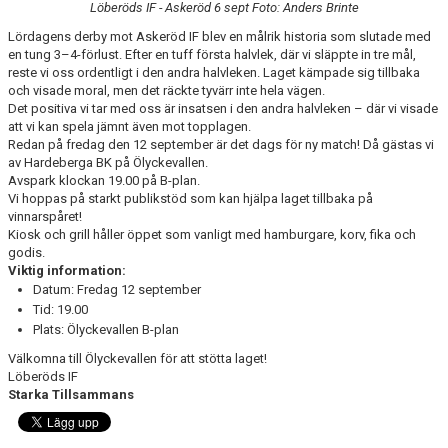
Löberöds IF - Askeröd 6 sept Foto: Anders Brinte
OM KLUBBEN
Lördagens derby mot Askeröd IF blev en målrik historia som slutade med
en tung 3–4-förlust. Efter en tuff första halvlek, där vi släppte in tre mål,
INTERSPORT - PUMA
reste vi oss ordentligt i den andra halvleken. Laget kämpade sig tillbaka
och visade moral, men det räckte tyvärr inte hela vägen.
LOPPIS
Det positiva vi tar med oss är insatsen i den andra halvleken – där vi visade
att vi kan spela jämnt även mot topplagen.
Redan på fredag den 12 september är det dags för ny match! Då gästas vi
BINGO
av Hardeberga BK på Ölyckevallen.
Avspark klockan 19.00 på B-plan.
STÖDMEDLEM
Vi hoppas på starkt publikstöd som kan hjälpa laget tillbaka på
vinnarspåret!
LIFS HISTORIA
Kiosk och grill håller öppet som vanligt med hamburgare, korv, fika och
godis.
Viktig information:
DOKUMENT
Datum: Fredag 12 september
Tid: 19.00
SPONSRING
Plats: Ölyckevallen B-plan
Välkomna till Ölyckevallen för att stötta laget!
KAMERABEVAKNING
Löberöds IF
Starka Tillsammans