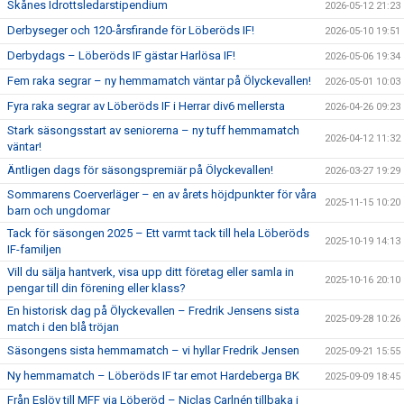
Skånes Idrottsledarstipendium
2026-05-12 21:23
Derbyseger och 120-årsfirande för Löberöds IF!
2026-05-10 19:51
Derbydags – Löberöds IF gästar Harlösa IF!
2026-05-06 19:34
Fem raka segrar – ny hemmamatch väntar på Ölyckevallen!
2026-05-01 10:03
Fyra raka segrar av Löberöds IF i Herrar div6 mellersta
2026-04-26 09:23
Stark säsongsstart av seniorerna – ny tuff hemmamatch
2026-04-12 11:32
väntar!
Äntligen dags för säsongspremiär på Ölyckevallen!
2026-03-27 19:29
Sommarens Coerverläger – en av årets höjdpunkter för våra
2025-11-15 10:20
barn och ungdomar
Tack för säsongen 2025 – Ett varmt tack till hela Löberöds
2025-10-19 14:13
IF-familjen
Vill du sälja hantverk, visa upp ditt företag eller samla in
2025-10-16 20:10
pengar till din förening eller klass?
En historisk dag på Ölyckevallen – Fredrik Jensens sista
2025-09-28 10:26
match i den blå tröjan
Säsongens sista hemmamatch – vi hyllar Fredrik Jensen
2025-09-21 15:55
Ny hemmamatch – Löberöds IF tar emot Hardeberga BK
2025-09-09 18:45
Från Eslöv till MFF via Löberöd – Niclas Carlnén tillbaka i