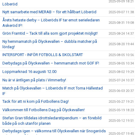
2025-09-09 18:21
Löberöd
Nytt samarbete med MERAB – för ett hållbart Löberöd
2025-09-07 11:38
Årets hetaste derby – Löberöds IF tar emot serieledaren
2025-08-31 19:08
Askeröd IF!
Grön Framtid – Tack till alla som gjort projektet möjligt!
2025-08-24 14:37
Ny hemmamatch på Ölyckevallen – dubbla matcher på
2025-08-20 19:44
lördag!
INTERSPORT - INFÖR FOTBOLLS & SKOLSTART
2025-08-05 10:56
Derbydags på Ölyckevallen – hemmamatch mot GOF IF!
2025-08-05 10:34
Loppmarknad 16 augusti 12.00
2025-08-02 19:29
Nu är vi äntligen på plats i Vimmerby!
2025-07-24 10:37
Match på Ölyckevallen – Löberöds IF mot Torna Hällestad
2025-06-03 20:37
IF
Tack för att ni kom på Fotbollens Dag!
2025-05-27 19:21
Välkommen till Fotbollens Dag på Ölyckevallen!
2025-05-19 18:23
Stefan Gran tilldelas idrottsledarstipendium – en förebild
2025-05-12 19:51
både på och utanför planen
Derbydags igen – välkomna till Ölyckevallen när Snogeröds
2025-05-07 19:45