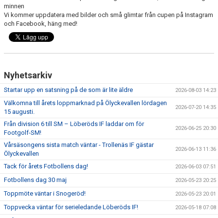
minnen
Vi kommer uppdatera med bilder och små glimtar från cupen på Instagram
och Facebook, häng med!
Nyhetsarkiv
Startar upp en satsning på de som är lite äldre
2026-08-03 14:23
Välkomna till årets loppmarknad på Ölyckevallen lördagen
2026-07-20 14:35
15 augusti.
Från division 6 till SM – Löberöds IF laddar om för
2026-06-25 20:30
Footgolf-SM!
Vårsäsongens sista match väntar - Trollenäs IF gästar
2026-06-13 11:36
Ölyckevallen
Tack för årets Fotbollens dag!
2026-06-03 07:51
Fotbollens dag 30 maj
2026-05-23 20:25
Toppmöte väntar i Snogeröd!
2026-05-23 20:01
Toppvecka väntar för serieledande Löberöds IF!
2026-05-18 07:08