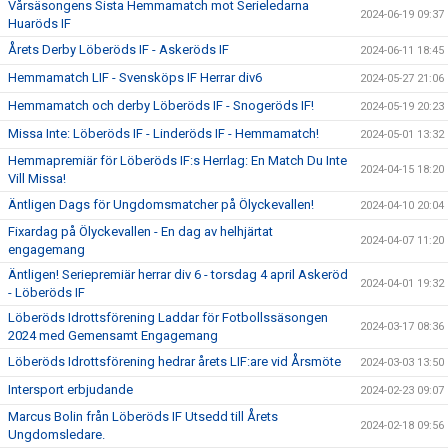
Vårsäsongens Sista Hemmamatch mot Serieledarna
2024-06-19 09:37
Huaröds IF
Årets Derby Löberöds IF - Askeröds IF
2024-06-11 18:45
Hemmamatch LIF - Svensköps IF Herrar div6
2024-05-27 21:06
Hemmamatch och derby Löberöds IF - Snogeröds IF!
2024-05-19 20:23
Missa Inte: Löberöds IF - Linderöds IF - Hemmamatch!
2024-05-01 13:32
Hemmapremiär för Löberöds IF:s Herrlag: En Match Du Inte
2024-04-15 18:20
Vill Missa!
Äntligen Dags för Ungdomsmatcher på Ölyckevallen!
2024-04-10 20:04
Fixardag på Ölyckevallen - En dag av helhjärtat
2024-04-07 11:20
engagemang
Äntligen! Seriepremiär herrar div 6 - torsdag 4 april Askeröd
2024-04-01 19:32
- Löberöds IF
Löberöds Idrottsförening Laddar för Fotbollssäsongen
2024-03-17 08:36
2024 med Gemensamt Engagemang
Löberöds Idrottsförening hedrar årets LIF:are vid Årsmöte
2024-03-03 13:50
Intersport erbjudande
2024-02-23 09:07
Marcus Bolin från Löberöds IF Utsedd till Årets
2024-02-18 09:56
Ungdomsledare.