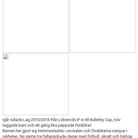
OM KLUBBEN
INTERSPORT - PUMA
LOPPIS
BINGO
STÖDMEDLEM
LIFS HISTORIA
DOKUMENT
SPONSRING
KAMERABEVAKNING
Igår rullade Lag 2015/2016 från Löberöds IF in till Bullerby Cup, tolv
taggade barn och ett gäng lika peppade föräldrar!
Barnen har gjort sig hemmastadda i sovsalen och föräldrarna campar i
närheten. Nu väntar tre fullspäckade dagar med fotboll, skratt och härliga