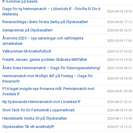
IF kommer på besök.
Dags för ny hemmamatch – Löberöds IF - Örtofta IS Div 6
2025-04-23 18:53
Mellersta
Revanschläge i årets första derby på Ölyckevallen!
2025-04-06 17:13
Seriepremiär på Ölyckevallen!
2025-03-30 16:57
Årsmöte 2025 – nya satsningar och välförtjänta
2025-03-09 17:00
utmärkelser
Välkommen till Knattefotboll
2024-10-27 16:52
Fredrik Jensen, gästar podden Skånska Mittfältet.
2024-10-10 19:35
Årets Sista Hemmamatch – Dags för Säsongsavslutning!
2024-10-04 08:57
Hemmamatch mot Wollsjö AIF på Fredag – Dags för
2024-09-18 18:59
Revansch!
P14-laget invigde nya 9-manna mål: Premiärmatch mot
2024-09-01 09:58
Svedala IF
Ny Spännande Hemmamatch mot Lövestad IF
2024-08-27 22:21
Stort Tack för En Fantastisk Loppmarknad
2024-08-18 19:34
Händelserik Vecka 33 på Ölyckevallen
2024-08-11 19:49
Ölyckevallen får ett ansiktslyft!
2024-07-14 12:21