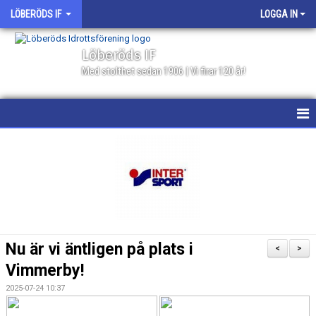
LÖBERÖDS IF
LOGGA IN
Löberöds IF
Med stolthet sedan 1906 | Vi firar 120 år!
HEM
NYHETER
PROGRAMBLAD 2026
KALENDER
Nu är vi äntligen på plats i
<
>
MATCHER
Vimmerby!
2025-07-24 10:37
BILDGALLERI