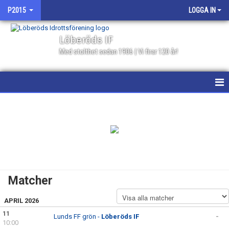
P2015
LOGGA IN
Löberöds IF
Med stolthet sedan 1906 | Vi firar 120 år!
HEM
NYHETER
KALENDER
MATCHER
Matcher
GÄSTBOK
APRIL 2026
TRUPPEN
11
Lunds FF grön -
Löberöds IF
-
10:00