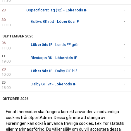
11:30
23
Ospecificerat lag (12) -
Löberöds IF
-
30
Eslövs BK röd -
Löberöds IF
-
11:30
SEPTEMBER 2026
06
Löberöds IF
- Lunds FF grön
-
11:00
11
Blentarps BK -
Löberöds IF
-
19:00
20
Löberöds IF
- Dalby GIF blå
-
10:00
25
Dalby GIF vit -
Löberöds IF
-
18:00
OKTOBER 2026
04
Löberöds IF
- Södra Sandby IF vit
-
11:00
För att hemsidan ska fungera korrekt använder vi nödvändiga
cookies från SportAdmin. Dessa går inte att stänga av.
11
Lunds BK -
Löberöds IF
-
Föreningen kan också använda frivilliga cookies, t.ex. för statistik
eller marknadsföring. Du väljer själv om du vill acceptera dessa.