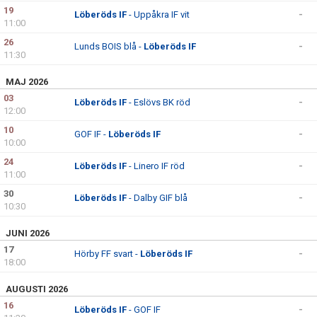
BILDGALLERI
19
Löberöds IF
- Uppåkra IF vit
-
11:00
DOKUMENT
26
Lunds BOIS blå -
Löberöds IF
-
11:30
KONTAKT
MAJ 2026
03
Löberöds IF
- Eslövs BK röd
-
12:00
10
GOF IF -
Löberöds IF
-
10:00
24
Löberöds IF
- Linero IF röd
-
11:00
30
Löberöds IF
- Dalby GIF blå
-
10:30
JUNI 2026
17
Hörby FF svart -
Löberöds IF
-
18:00
AUGUSTI 2026
16
Löberöds IF
- GOF IF
-