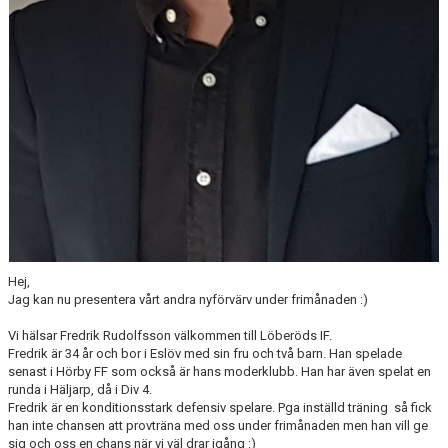
Hej,
Jag kan nu presentera vårt andra nyförvärv under frimånaden :)
Vi hälsar Fredrik Rudolfsson välkommen till Löberöds IF.
Fredrik är 34 år och bor i Eslöv med sin fru och två barn. Han spelade
senast i Hörby FF som också är hans moderklubb. Han har även spelat en
runda i Häljarp, då i Div 4.
Fredrik är en konditionsstark defensiv spelare. Pga inställd träning så fick
han inte chansen att provträna med oss under frimånaden men han vill ge
sig och oss en chans när vi väl drar igång :)