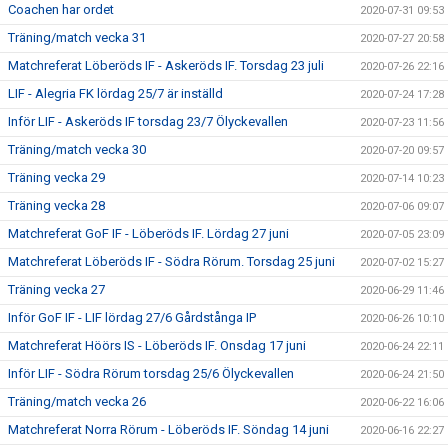
Coachen har ordet
2020-07-31 09:53
Träning/match vecka 31
2020-07-27 20:58
Matchreferat Löberöds IF - Askeröds IF. Torsdag 23 juli
2020-07-26 22:16
LIF - Alegria FK lördag 25/7 är inställd
2020-07-24 17:28
Inför LIF - Askeröds IF torsdag 23/7 Ölyckevallen
2020-07-23 11:56
Träning/match vecka 30
2020-07-20 09:57
Träning vecka 29
2020-07-14 10:23
Träning vecka 28
2020-07-06 09:07
Matchreferat GoF IF - Löberöds IF. Lördag 27 juni
2020-07-05 23:09
Matchreferat Löberöds IF - Södra Rörum. Torsdag 25 juni
2020-07-02 15:27
Träning vecka 27
2020-06-29 11:46
Inför GoF IF - LIF lördag 27/6 Gårdstånga IP
2020-06-26 10:10
Matchreferat Höörs IS - Löberöds IF. Onsdag 17 juni
2020-06-24 22:11
Inför LIF - Södra Rörum torsdag 25/6 Ölyckevallen
2020-06-24 21:50
Träning/match vecka 26
2020-06-22 16:06
Matchreferat Norra Rörum - Löberöds IF. Söndag 14 juni
2020-06-16 22:27