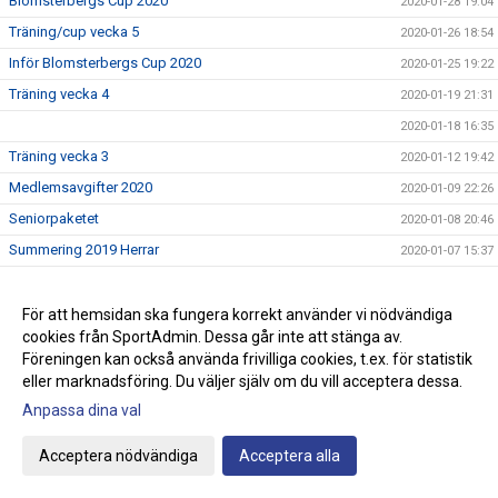
Blomsterbergs Cup 2020
2020-01-28 19:04
Träning/cup vecka 5
2020-01-26 18:54
Inför Blomsterbergs Cup 2020
2020-01-25 19:22
Träning vecka 4
2020-01-19 21:31
2020-01-18 16:35
Träning vecka 3
2020-01-12 19:42
Medlemsavgifter 2020
2020-01-09 22:26
Seniorpaketet
2020-01-08 20:46
Summering 2019 Herrar
2020-01-07 15:37
Träning vecka 2
2020-01-06 21:23
Lagfoto
För att hemsidan ska fungera korrekt använder vi nödvändiga
2020-01-05 16:20
cookies från SportAdmin. Dessa går inte att stänga av.
Spännande 2020
2020-01-02 10:10
Föreningen kan också använda frivilliga cookies, t.ex. för statistik
eller marknadsföring. Du väljer själv om du vill acceptera dessa.
Anpassa dina val
Cookie-inställningar
Gå till Webbversion
Acceptera nödvändiga
Acceptera alla