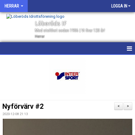
HERRAR
LOGGA IN
Löberöds IF
Med stolthet sedan 1906 | Vi firar 120 år!
Herrar
HEM
NYHETER
KALENDER
MATCHER
Nyförvärv #2
<
>
GÄSTBOK
2020-12-08 21:13
TRUPPEN