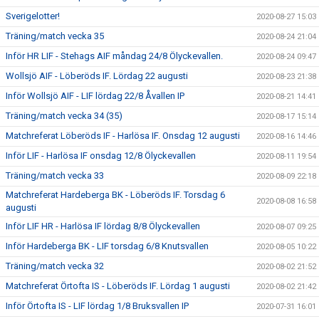
Sverigelotter!
2020-08-27 15:03
Träning/match vecka 35
2020-08-24 21:04
Inför HR LIF - Stehags AIF måndag 24/8 Ölyckevallen.
2020-08-24 09:47
Wollsjö AIF - Löberöds IF. Lördag 22 augusti
2020-08-23 21:38
Inför Wollsjö AIF - LIF lördag 22/8 Åvallen IP
2020-08-21 14:41
Träning/match vecka 34 (35)
2020-08-17 15:14
Matchreferat Löberöds IF - Harlösa IF. Onsdag 12 augusti
2020-08-16 14:46
Inför LIF - Harlösa IF onsdag 12/8 Ölyckevallen
2020-08-11 19:54
Träning/match vecka 33
2020-08-09 22:18
Matchreferat Hardeberga BK - Löberöds IF. Torsdag 6
2020-08-08 16:58
augusti
Inför LIF HR - Harlösa IF lördag 8/8 Ölyckevallen
2020-08-07 09:25
Inför Hardeberga BK - LIF torsdag 6/8 Knutsvallen
2020-08-05 10:22
Träning/match vecka 32
2020-08-02 21:52
Matchreferat Örtofta IS - Löberöds IF. Lördag 1 augusti
2020-08-02 21:42
Inför Örtofta IS - LIF lördag 1/8 Bruksvallen IP
2020-07-31 16:01