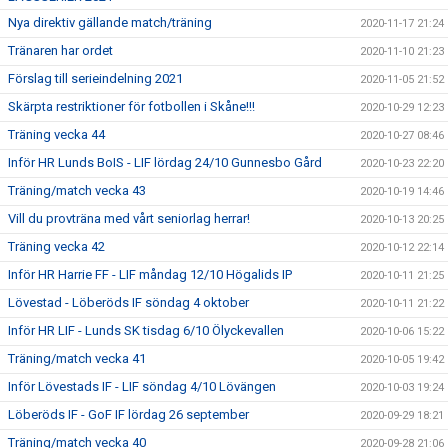
Nya direktiv gällande match/träning
2020-11-17 21:24
Tränaren har ordet
2020-11-10 21:23
Förslag till serieindelning 2021
2020-11-05 21:52
Skärpta restriktioner för fotbollen i Skåne!!!
2020-10-29 12:23
Träning vecka 44
2020-10-27 08:46
Inför HR Lunds BoIS - LIF lördag 24/10 Gunnesbo Gård
2020-10-23 22:20
Träning/match vecka 43
2020-10-19 14:46
Vill du provträna med vårt seniorlag herrar!
2020-10-13 20:25
Träning vecka 42
2020-10-12 22:14
Inför HR Harrie FF - LIF måndag 12/10 Högalids IP
2020-10-11 21:25
Lövestad - Löberöds IF söndag 4 oktober
2020-10-11 21:22
Inför HR LIF - Lunds SK tisdag 6/10 Ölyckevallen
2020-10-06 15:22
Träning/match vecka 41
2020-10-05 19:42
Inför Lövestads IF - LIF söndag 4/10 Lövängen
2020-10-03 19:24
Löberöds IF - GoF IF lördag 26 september
2020-09-29 18:21
Träning/match vecka 40
2020-09-28 21:06