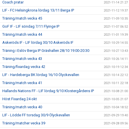
Coach pratar
2021-11-14 21:27
LIF - FC Helsingkrona lördag 13/11 Berga IP
2021-11-12 19:37
Träning/match vecka 45
2021-11-09 10:35
GoF IF - LIF söndag 7/11 Flyinge IP
2021-11-07 06:52
Träning/match vecka 44
2021-11-01 19:39
Askeröds IF - LIF lördag 30/10 Askeröds IF
2021-10-29 14:55
Träning i Eslöv Berga IP Gräshallen 28/10 19:00-20:30
2021-10-27 13:43
Träning/match vecka 43
2021-10-26 14:11
Träning/fixardag vecka 42
2021-10-19 12:34
LIF - Hardeberga BK lördag 16/10 Ölyckevallen
2021-10-14 22:12
Träning/match vecka 41
2021-10-11 22:18
Hallands Nations FF - LIF lördag 9/10 Klostergårdens IP
2021-10-08 21:00
Höst Fixardag 24 okt
2021-10-05 21:07
Träning/match vecka 40
2021-10-04 18:52
LIF - Lödde FF torsdag 30/9 Ölyckevallen
2021-09-29 19:40
Träning/matcher vecka 39
2021-09-28 09:56