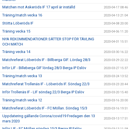
Matchen mot Askeröds IF 17 april är inställd
2020-04-17 08:46
Träning/match vecka 16
2020-04-13 21:04
Stötta Löberöds IF
2020-04-08 20:00
Träning vecka 15
2020-04-06 11:20
NYA REKOMMENDATIONER SÄTTER STOP FÖR TÄVLING
2020-04-01 15:51
OCH MATCH
Träning vecka 14
2020-03-30 16:22
Matchreferat Löberöds IF - Billberga GIF. Lördag 28/3
2020-03-29 22:22
Inför LIF - Billeberga GIF lördag 28/3 Berga IP Eslöv
2020-03-27 15:37
Träning/match vecka 13
2020-03-24 13:52
Matchreferat Trollenäs IF - Löberöds IF. Söndag 22/3
2020-03-23 20:44
Inför Trollenäs IF - LIF söndag 22/3 Berga IP Eslöv
2020-03-20 15:40
Träning/match vecka 12
2020-03-16 20:00
Matchreferat Löberöds IF - FC Möllan. Söndag 15/3
2020-03-16 19:51
Uppdatering gällande Corona/covid19 Fredagen den 13
2020-03-13 17:51
mars 2020
Inför LIF - FC Möllan söndag 15/3 Berga IP Eslöv
2020-03-13 11:58