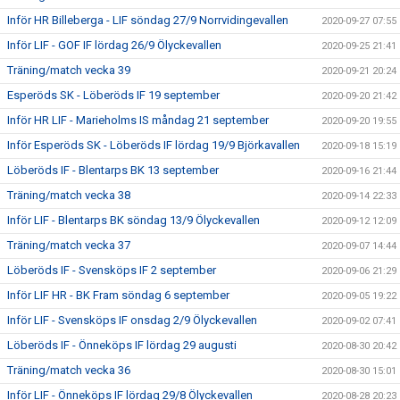
Inför HR Billeberga - LIF söndag 27/9 Norrvidingevallen
2020-09-27 07:55
Inför LIF - GOF IF lördag 26/9 Ölyckevallen
2020-09-25 21:41
Träning/match vecka 39
2020-09-21 20:24
Esperöds SK - Löberöds IF 19 september
2020-09-20 21:42
Inför HR LIF - Marieholms IS måndag 21 september
2020-09-20 19:55
Inför Esperöds SK - Löberöds IF lördag 19/9 Björkavallen
2020-09-18 15:19
Löberöds IF - Blentarps BK 13 september
2020-09-16 21:44
Träning/match vecka 38
2020-09-14 22:33
Inför LIF - Blentarps BK söndag 13/9 Ölyckevallen
2020-09-12 12:09
Träning/match vecka 37
2020-09-07 14:44
Löberöds IF - Svensköps IF 2 september
2020-09-06 21:29
Inför LIF HR - BK Fram söndag 6 september
2020-09-05 19:22
Inför LIF - Svensköps IF onsdag 2/9 Ölyckevallen
2020-09-02 07:41
Löberöds IF - Önneköps IF lördag 29 augusti
2020-08-30 20:42
Träning/match vecka 36
2020-08-30 15:01
Inför LIF - Önneköps IF lördag 29/8 Ölyckevallen
2020-08-28 20:23