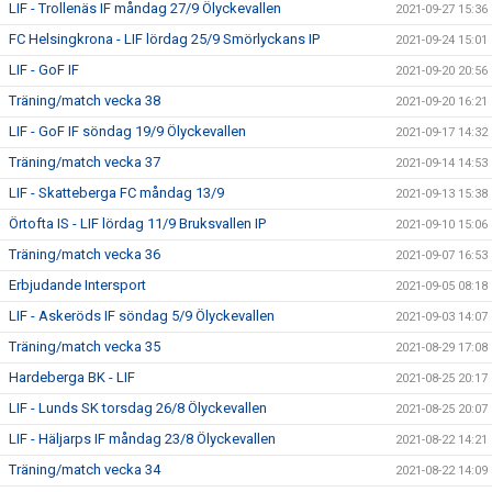
LIF - Trollenäs IF måndag 27/9 Ölyckevallen
2021-09-27 15:36
FC Helsingkrona - LIF lördag 25/9 Smörlyckans IP
2021-09-24 15:01
LIF - GoF IF
2021-09-20 20:56
Träning/match vecka 38
2021-09-20 16:21
LIF - GoF IF söndag 19/9 Ölyckevallen
2021-09-17 14:32
Träning/match vecka 37
2021-09-14 14:53
LIF - Skatteberga FC måndag 13/9
2021-09-13 15:38
Örtofta IS - LIF lördag 11/9 Bruksvallen IP
2021-09-10 15:06
Träning/match vecka 36
2021-09-07 16:53
Erbjudande Intersport
2021-09-05 08:18
LIF - Askeröds IF söndag 5/9 Ölyckevallen
2021-09-03 14:07
Träning/match vecka 35
2021-08-29 17:08
Hardeberga BK - LIF
2021-08-25 20:17
LIF - Lunds SK torsdag 26/8 Ölyckevallen
2021-08-25 20:07
LIF - Häljarps IF måndag 23/8 Ölyckevallen
2021-08-22 14:21
Träning/match vecka 34
2021-08-22 14:09