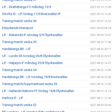
2021-09-14 14:53
LIF - Skatteberga FC måndag 13/9
2021-09-13 15:38
Örtofta IS - LIF lördag 11/9 Bruksvallen IP
2021-09-10 15:06
Träning/match vecka 36
2021-09-07 16:53
Erbjudande Intersport
2021-09-05 08:18
LIF - Askeröds IF söndag 5/9 Ölyckevallen
2021-09-03 14:07
Träning/match vecka 35
2021-08-29 17:08
Hardeberga BK - LIF
2021-08-25 20:17
LIF - Lunds SK torsdag 26/8 Ölyckevallen
2021-08-25 20:07
LIF - Häljarps IF måndag 23/8 Ölyckevallen
2021-08-22 14:21
Träning/match vecka 34
2021-08-22 14:09
Hardeberga BK - LIF torsdag 19/8 Knutsvallen
2021-08-18 22:00
Träning/match/loppmarknad vecka 33
2021-08-16 12:25
LIF - Hallands Nations FF lördag 14/8 Ölyckevallen
2021-08-13 16:14
Harlösa IF - LIF
2021-08-11 21:40
Träning/match vecka 32
2021-08-09 20:49
BK Landora - LIF söndag 8/8 Landskrona IP