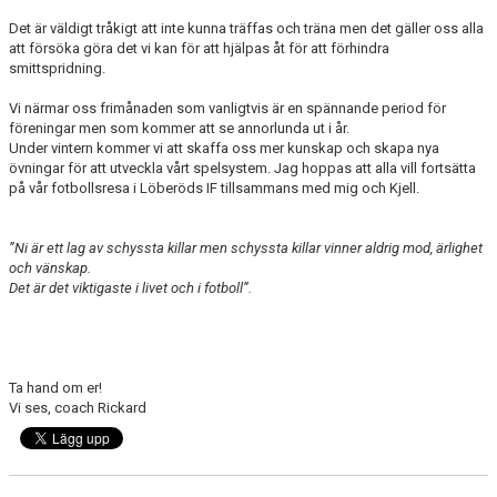
DOKUMENT
Det är väldigt tråkigt att inte kunna träffas och träna men det gäller oss alla
att försöka göra det vi kan för att hjälpas åt för att förhindra
BILDGALLERI
smittspridning.
KONTAKT
Vi närmar oss frimånaden som vanligtvis är en spännande period för
föreningar men som kommer att se annorlunda ut i år.
Under vintern kommer vi att skaffa oss mer kunskap och skapa nya
övningar för att utveckla vårt spelsystem. Jag hoppas att alla vill fortsätta
på vår fotbollsresa i Löberöds IF tillsammans med mig och Kjell.
”Ni är ett lag av schyssta killar men schyssta killar vinner aldrig mod, ärlighet
och vänskap.
Det är det viktigaste i livet och i fotboll”.
Ta hand om er!
Vi ses, coach Rickard