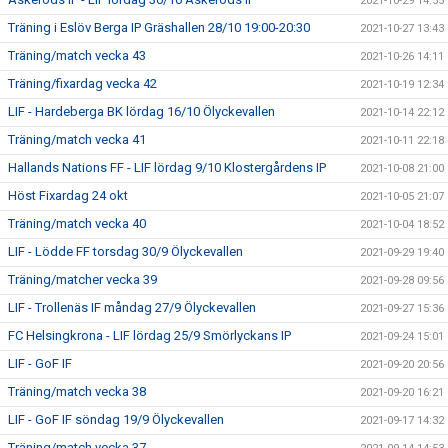
2021-10-29 14:55
Träning i Eslöv Berga IP Gräshallen 28/10 19:00-20:30
2021-10-27 13:43
Träning/match vecka 43
2021-10-26 14:11
Träning/fixardag vecka 42
2021-10-19 12:34
LIF - Hardeberga BK lördag 16/10 Ölyckevallen
2021-10-14 22:12
Träning/match vecka 41
2021-10-11 22:18
Hallands Nations FF - LIF lördag 9/10 Klostergårdens IP
2021-10-08 21:00
Höst Fixardag 24 okt
2021-10-05 21:07
Träning/match vecka 40
2021-10-04 18:52
LIF - Lödde FF torsdag 30/9 Ölyckevallen
2021-09-29 19:40
Träning/matcher vecka 39
2021-09-28 09:56
LIF - Trollenäs IF måndag 27/9 Ölyckevallen
2021-09-27 15:36
FC Helsingkrona - LIF lördag 25/9 Smörlyckans IP
2021-09-24 15:01
LIF - GoF IF
2021-09-20 20:56
Träning/match vecka 38
2021-09-20 16:21
LIF - GoF IF söndag 19/9 Ölyckevallen
2021-09-17 14:32
Träning/match vecka 37