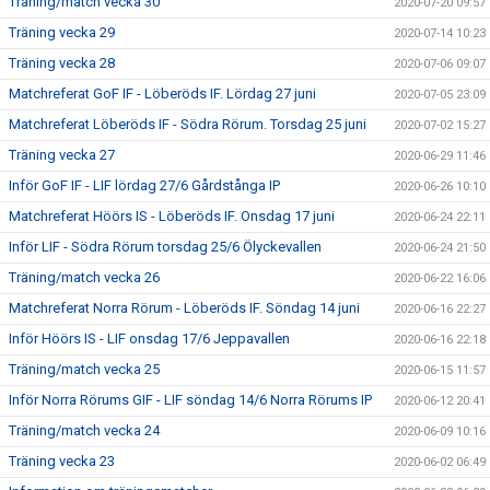
Träning/match vecka 30
2020-07-20 09:57
Träning vecka 29
2020-07-14 10:23
Träning vecka 28
2020-07-06 09:07
Matchreferat GoF IF - Löberöds IF. Lördag 27 juni
2020-07-05 23:09
Matchreferat Löberöds IF - Södra Rörum. Torsdag 25 juni
2020-07-02 15:27
Träning vecka 27
2020-06-29 11:46
Inför GoF IF - LIF lördag 27/6 Gårdstånga IP
2020-06-26 10:10
Matchreferat Höörs IS - Löberöds IF. Onsdag 17 juni
2020-06-24 22:11
Inför LIF - Södra Rörum torsdag 25/6 Ölyckevallen
2020-06-24 21:50
Träning/match vecka 26
2020-06-22 16:06
Matchreferat Norra Rörum - Löberöds IF. Söndag 14 juni
2020-06-16 22:27
Inför Höörs IS - LIF onsdag 17/6 Jeppavallen
2020-06-16 22:18
Träning/match vecka 25
2020-06-15 11:57
Inför Norra Rörums GIF - LIF söndag 14/6 Norra Rörums IP
2020-06-12 20:41
Träning/match vecka 24
2020-06-09 10:16
Träning vecka 23
2020-06-02 06:49