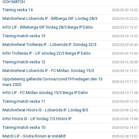
OCH MATCH
Träning vecka 14
2020-03-30 16:22
Matchreferat Löberöds IF - Billberga GIF. Lördag 28/3
2020-03-29 22:22
Inför LIF - Billeberga GIF lördag 28/3 Berga IP Eslöv
2020-03-27 15:37
Träning/match vecka 13
2020-03-24 13:52
Matchreferat Trollenäs IF - Löberöds IF. Söndag 22/3
2020-03-23 20:44
Inför Trollenäs IF - LIF söndag 22/3 Berga IP Eslöv
2020-03-20 15:40
Träning/match vecka 12
2020-03-16 20:00
Matchreferat Löberöds IF - FC Möllan. Söndag 15/3
2020-03-16 19:51
Uppdatering gällande Corona/covid19 Fredagen den 13
2020-03-13 17:51
mars 2020
Inför LIF - FC Möllan söndag 15/3 Berga IP Eslöv
2020-03-13 11:58
Träning/match vecka 11
2020-03-09 15:10
Matchreferat Höörs IS - Löberöds IF. Lördag 8/3
2020-03-08 22:42
Inför Höörs IS - LIF lördag 7/3 Höörs IP
2020-03-06 19:48
Träning/match vecka 10
2020-03-02 14:57
Match LIF - Södra Rörum är inställd!
2020-02-28 19:51