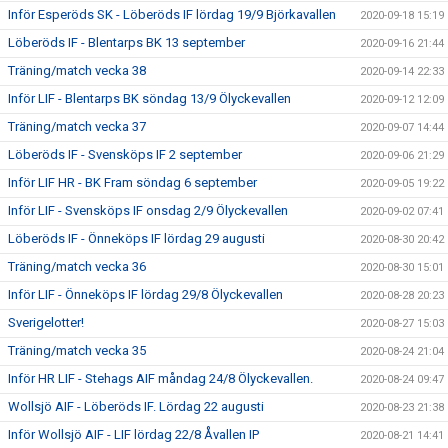
Inför Esperöds SK - Löberöds IF lördag 19/9 Björkavallen
2020-09-18 15:19
Löberöds IF - Blentarps BK 13 september
2020-09-16 21:44
Träning/match vecka 38
2020-09-14 22:33
Inför LIF - Blentarps BK söndag 13/9 Ölyckevallen
2020-09-12 12:09
Träning/match vecka 37
2020-09-07 14:44
Löberöds IF - Svensköps IF 2 september
2020-09-06 21:29
Inför LIF HR - BK Fram söndag 6 september
2020-09-05 19:22
Inför LIF - Svensköps IF onsdag 2/9 Ölyckevallen
2020-09-02 07:41
Löberöds IF - Önneköps IF lördag 29 augusti
2020-08-30 20:42
Träning/match vecka 36
2020-08-30 15:01
Inför LIF - Önneköps IF lördag 29/8 Ölyckevallen
2020-08-28 20:23
Sverigelotter!
2020-08-27 15:03
Träning/match vecka 35
2020-08-24 21:04
Inför HR LIF - Stehags AIF måndag 24/8 Ölyckevallen.
2020-08-24 09:47
Wollsjö AIF - Löberöds IF. Lördag 22 augusti
2020-08-23 21:38
Inför Wollsjö AIF - LIF lördag 22/8 Åvallen IP
2020-08-21 14:41