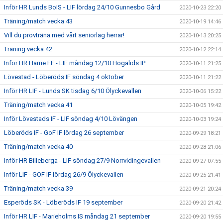
Inför HR Lunds BoIS - LIF lördag 24/10 Gunnesbo Gård
2020-10-23 22:20
Träning/match vecka 43
2020-10-19 14:46
Vill du provträna med vårt seniorlag herrar!
2020-10-13 20:25
Träning vecka 42
2020-10-12 22:14
Inför HR Harrie FF - LIF måndag 12/10 Högalids IP
2020-10-11 21:25
Lövestad - Löberöds IF söndag 4 oktober
2020-10-11 21:22
Inför HR LIF - Lunds SK tisdag 6/10 Ölyckevallen
2020-10-06 15:22
Träning/match vecka 41
2020-10-05 19:42
Inför Lövestads IF - LIF söndag 4/10 Lövängen
2020-10-03 19:24
Löberöds IF - GoF IF lördag 26 september
2020-09-29 18:21
Träning/match vecka 40
2020-09-28 21:06
Inför HR Billeberga - LIF söndag 27/9 Norrvidingevallen
2020-09-27 07:55
Inför LIF - GOF IF lördag 26/9 Ölyckevallen
2020-09-25 21:41
Träning/match vecka 39
2020-09-21 20:24
Esperöds SK - Löberöds IF 19 september
2020-09-20 21:42
Inför HR LIF - Marieholms IS måndag 21 september
2020-09-20 19:55