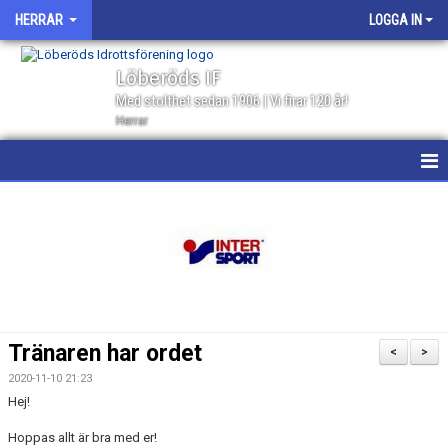
HERRAR
LOGGA IN
Löberöds IF
Med stolthet sedan 1906 | Vi firar 120 år!
Herrar
HEM
NYHETER
KALENDER
MATCHER
Tränaren har ordet
<
>
GÄSTBOK
2020-11-10 21:23
Hej!
TRUPPEN
Hoppas allt är bra med er!