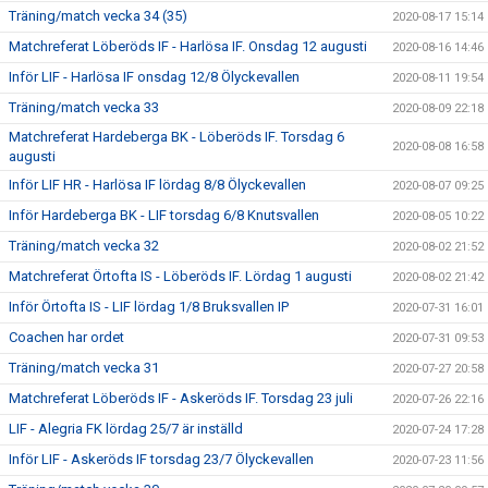
Träning/match vecka 34 (35)
2020-08-17 15:14
Matchreferat Löberöds IF - Harlösa IF. Onsdag 12 augusti
2020-08-16 14:46
Inför LIF - Harlösa IF onsdag 12/8 Ölyckevallen
2020-08-11 19:54
Träning/match vecka 33
2020-08-09 22:18
Matchreferat Hardeberga BK - Löberöds IF. Torsdag 6
2020-08-08 16:58
augusti
Inför LIF HR - Harlösa IF lördag 8/8 Ölyckevallen
2020-08-07 09:25
Inför Hardeberga BK - LIF torsdag 6/8 Knutsvallen
2020-08-05 10:22
Träning/match vecka 32
2020-08-02 21:52
Matchreferat Örtofta IS - Löberöds IF. Lördag 1 augusti
2020-08-02 21:42
Inför Örtofta IS - LIF lördag 1/8 Bruksvallen IP
2020-07-31 16:01
Coachen har ordet
2020-07-31 09:53
Träning/match vecka 31
2020-07-27 20:58
Matchreferat Löberöds IF - Askeröds IF. Torsdag 23 juli
2020-07-26 22:16
LIF - Alegria FK lördag 25/7 är inställd
2020-07-24 17:28
Inför LIF - Askeröds IF torsdag 23/7 Ölyckevallen
2020-07-23 11:56