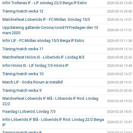
Inför Trollenäs IF - LIF söndag 22/3 Berga IP Eslöv
2020-03-20 15:40
Träning/match vecka 12
2020-03-16 20:00
Matchreferat Löberöds IF - FC Möllan. Söndag 15/3
2020-03-16 19:51
Uppdatering gällande Corona/covid19 Fredagen den 13
2020-03-13 17:51
mars 2020
Inför LIF - FC Möllan söndag 15/3 Berga IP Eslöv
2020-03-13 11:58
Träning/match vecka 11
2020-03-09 15:10
Matchreferat Höörs IS - Löberöds IF. Lördag 8/3
2020-03-08 22:42
Inför Höörs IS - LIF lördag 7/3 Höörs IP
2020-03-06 19:48
Träning/match vecka 10
2020-03-02 14:57
Match LIF - Södra Rörum är inställd!
2020-02-28 19:51
Träning/match vecka 9
2020-02-25 06:40
Matchreferat Löberöds IF Blå - Löberöds IF Röd. Lördag
2020-02-24 19:53
22/2
Fixardag i Löberöd. Lördag 7/3
2020-02-24 18:41
Inför Löberöds IF Blå - Löberöds IF Röd. Lördag 22/2 Berga
2020-02-21 10:47
IP
Träning/match vecka 8
2020-02-15 13:54