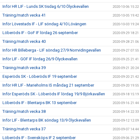
Inför HR LIF - Lunds SK tisdag 6/10 Ölyckevallen
2020-10-06 15:22
Träning/match vecka 41
2020-10-05 19:42
Inför Lövestads IF - LIF söndag 4/10 Lövängen
2020-10-03 19:24
Löberöds IF - GoF IF lördag 26 september
2020-09-29 18:21
Träning/match vecka 40
2020-09-28 21:06
Inför HR Billeberga - LIF söndag 27/9 Norrvidingevallen
2020-09-27 07:55
Inför LIF - GOF IF lördag 26/9 Ölyckevallen
2020-09-25 21:41
Träning/match vecka 39
2020-09-21 20:24
Esperöds SK - Löberöds IF 19 september
2020-09-20 21:42
Inför HR LIF - Marieholms IS måndag 21 september
2020-09-20 19:55
Inför Esperöds SK - Löberöds IF lördag 19/9 Björkavallen
2020-09-18 15:19
Löberöds IF - Blentarps BK 13 september
2020-09-16 21:44
Träning/match vecka 38
2020-09-14 22:33
Inför LIF - Blentarps BK söndag 13/9 Ölyckevallen
2020-09-12 12:09
Träning/match vecka 37
2020-09-07 14:44
Löberöds IF - Svensköps IF 2 september
2020-09-06 21:29