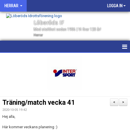
HERRAR
LOGGA IN
Löberöds IF
Med stolthet sedan 1906 | Vi firar 120 år!
Herrar
HEM
NYHETER
KALENDER
MATCHER
Träning/match vecka 41
<
>
GÄSTBOK
2020-10-05 19:42
Hej alla,
TRUPPEN
Här kommer veckans planering :)