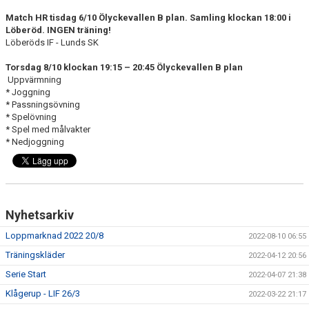
DOKUMENT
Match HR tisdag 6/10 Ölyckevallen B plan. Samling klockan 18:00 i
Löberöd. INGEN träning!
BILDGALLERI
Löberöds IF - Lunds SK
KONTAKT
Torsdag 8/10 klockan 19:15 – 20:45
Ölyckevallen B plan
Uppvärmning
* Joggning
* Passningsövning
* Spelövning
* Spel med målvakter
* Nedjoggning
Nyhetsarkiv
Loppmarknad 2022 20/8
2022-08-10 06:55
Träningskläder
2022-04-12 20:56
Serie Start
2022-04-07 21:38
Klågerup - LIF 26/3
2022-03-22 21:17