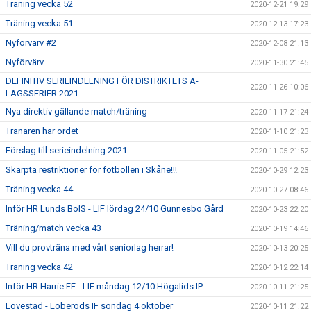
Träning vecka 52
2020-12-21 19:29
Träning vecka 51
2020-12-13 17:23
Nyförvärv #2
2020-12-08 21:13
Nyförvärv
2020-11-30 21:45
DEFINITIV SERIEINDELNING FÖR DISTRIKTETS A-
2020-11-26 10:06
LAGSSERIER 2021
Nya direktiv gällande match/träning
2020-11-17 21:24
Tränaren har ordet
2020-11-10 21:23
Förslag till serieindelning 2021
2020-11-05 21:52
Skärpta restriktioner för fotbollen i Skåne!!!
2020-10-29 12:23
Träning vecka 44
2020-10-27 08:46
Inför HR Lunds BoIS - LIF lördag 24/10 Gunnesbo Gård
2020-10-23 22:20
Träning/match vecka 43
2020-10-19 14:46
Vill du provträna med vårt seniorlag herrar!
2020-10-13 20:25
Träning vecka 42
2020-10-12 22:14
Inför HR Harrie FF - LIF måndag 12/10 Högalids IP
2020-10-11 21:25
Lövestad - Löberöds IF söndag 4 oktober
2020-10-11 21:22