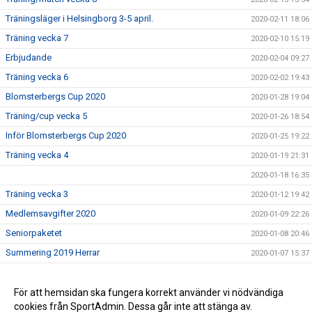
Träningsläger i Helsingborg 3-5 april.
2020-02-11 18:06
Träning vecka 7
2020-02-10 15:19
Erbjudande
2020-02-04 09:27
Träning vecka 6
2020-02-02 19:43
Blomsterbergs Cup 2020
2020-01-28 19:04
Träning/cup vecka 5
2020-01-26 18:54
Inför Blomsterbergs Cup 2020
2020-01-25 19:22
Träning vecka 4
2020-01-19 21:31
2020-01-18 16:35
Träning vecka 3
2020-01-12 19:42
Medlemsavgifter 2020
2020-01-09 22:26
Seniorpaketet
2020-01-08 20:46
Summering 2019 Herrar
2020-01-07 15:37
Träning vecka 2
2020-01-06 21:23
Lagfoto
För att hemsidan ska fungera korrekt använder vi nödvändiga
2020-01-05 16:20
cookies från SportAdmin. Dessa går inte att stänga av.
Spännande 2020
2020-01-02 10:10