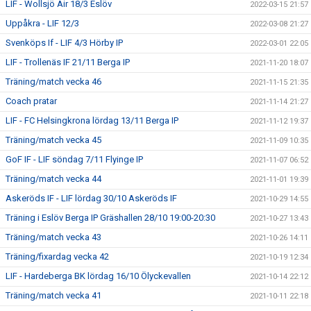
LIF - Wollsjö Air 18/3 Eslöv
2022-03-15 21:57
Uppåkra - LIF 12/3
2022-03-08 21:27
Svenköps If - LIF 4/3 Hörby IP
2022-03-01 22:05
LIF - Trollenäs IF 21/11 Berga IP
2021-11-20 18:07
Träning/match vecka 46
2021-11-15 21:35
Coach pratar
2021-11-14 21:27
LIF - FC Helsingkrona lördag 13/11 Berga IP
2021-11-12 19:37
Träning/match vecka 45
2021-11-09 10:35
GoF IF - LIF söndag 7/11 Flyinge IP
2021-11-07 06:52
Träning/match vecka 44
2021-11-01 19:39
Askeröds IF - LIF lördag 30/10 Askeröds IF
2021-10-29 14:55
Träning i Eslöv Berga IP Gräshallen 28/10 19:00-20:30
2021-10-27 13:43
Träning/match vecka 43
2021-10-26 14:11
Träning/fixardag vecka 42
2021-10-19 12:34
LIF - Hardeberga BK lördag 16/10 Ölyckevallen
2021-10-14 22:12
Träning/match vecka 41
2021-10-11 22:18