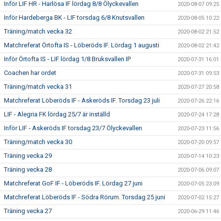
Inför LIF HR - Harlösa IF lördag 8/8 Ölyckevallen
2020-08-07 09:25
Inför Hardeberga BK - LIF torsdag 6/8 Knutsvallen
2020-08-05 10:22
Träning/match vecka 32
2020-08-02 21:52
Matchreferat Örtofta IS - Löberöds IF. Lördag 1 augusti
2020-08-02 21:42
Inför Örtofta IS - LIF lördag 1/8 Bruksvallen IP
2020-07-31 16:01
Coachen har ordet
2020-07-31 09:53
Träning/match vecka 31
2020-07-27 20:58
Matchreferat Löberöds IF - Askeröds IF. Torsdag 23 juli
2020-07-26 22:16
LIF - Alegria FK lördag 25/7 är inställd
2020-07-24 17:28
Inför LIF - Askeröds IF torsdag 23/7 Ölyckevallen
2020-07-23 11:56
Träning/match vecka 30
2020-07-20 09:57
Träning vecka 29
2020-07-14 10:23
Träning vecka 28
2020-07-06 09:07
Matchreferat GoF IF - Löberöds IF. Lördag 27 juni
2020-07-05 23:09
Matchreferat Löberöds IF - Södra Rörum. Torsdag 25 juni
2020-07-02 15:27
Träning vecka 27
2020-06-29 11:46