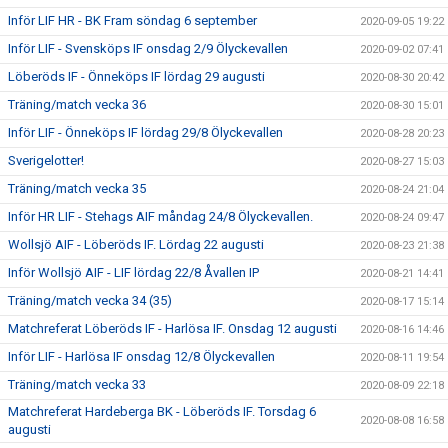
Inför LIF HR - BK Fram söndag 6 september
2020-09-05 19:22
Inför LIF - Svensköps IF onsdag 2/9 Ölyckevallen
2020-09-02 07:41
Löberöds IF - Önneköps IF lördag 29 augusti
2020-08-30 20:42
Träning/match vecka 36
2020-08-30 15:01
Inför LIF - Önneköps IF lördag 29/8 Ölyckevallen
2020-08-28 20:23
Sverigelotter!
2020-08-27 15:03
Träning/match vecka 35
2020-08-24 21:04
Inför HR LIF - Stehags AIF måndag 24/8 Ölyckevallen.
2020-08-24 09:47
Wollsjö AIF - Löberöds IF. Lördag 22 augusti
2020-08-23 21:38
Inför Wollsjö AIF - LIF lördag 22/8 Åvallen IP
2020-08-21 14:41
Träning/match vecka 34 (35)
2020-08-17 15:14
Matchreferat Löberöds IF - Harlösa IF. Onsdag 12 augusti
2020-08-16 14:46
Inför LIF - Harlösa IF onsdag 12/8 Ölyckevallen
2020-08-11 19:54
Träning/match vecka 33
2020-08-09 22:18
Matchreferat Hardeberga BK - Löberöds IF. Torsdag 6
2020-08-08 16:58
augusti