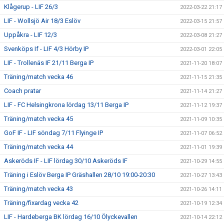
Klågerup - LIF 26/3
2022-03-22 21:17
LIF - Wollsjö Air 18/3 Eslöv
2022-03-15 21:57
Uppåkra - LIF 12/3
2022-03-08 21:27
Svenköps If - LIF 4/3 Hörby IP
2022-03-01 22:05
LIF - Trollenäs IF 21/11 Berga IP
2021-11-20 18:07
Träning/match vecka 46
2021-11-15 21:35
Coach pratar
2021-11-14 21:27
LIF - FC Helsingkrona lördag 13/11 Berga IP
2021-11-12 19:37
Träning/match vecka 45
2021-11-09 10:35
GoF IF - LIF söndag 7/11 Flyinge IP
2021-11-07 06:52
Träning/match vecka 44
2021-11-01 19:39
Askeröds IF - LIF lördag 30/10 Askeröds IF
2021-10-29 14:55
Träning i Eslöv Berga IP Gräshallen 28/10 19:00-20:30
2021-10-27 13:43
Träning/match vecka 43
2021-10-26 14:11
Träning/fixardag vecka 42
2021-10-19 12:34
LIF - Hardeberga BK lördag 16/10 Ölyckevallen
2021-10-14 22:12