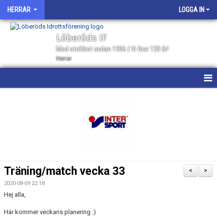
HERRAR
LOGGA IN
Löberöds IF
Med stolthet sedan 1906 | Vi firar 120 år!
Herrar
HEM
NYHETER
KALENDER
MATCHER
Träning/match vecka 33
<
>
GÄSTBOK
2020-08-09 22:18
Hej alla,
TRUPPEN
Här kommer veckans planering :)