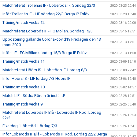
Matchreferat Trollenäs IF - Löberöds IF. Söndag 22/3
2020-03-23 20:44
Inför Trollenäs IF - LIF söndag 22/3 Berga IP Eslöv
2020-03-20 15:40
Träning/match vecka 12
2020-03-16 20:00
Matchreferat Löberöds IF - FC Möllan. Söndag 15/3
2020-03-16 19:51
Uppdatering gällande Corona/covid19 Fredagen den 13
2020-03-13 17:51
mars 2020
Inför LIF - FC Möllan söndag 15/3 Berga IP Eslöv
2020-03-13 11:58
Träning/match vecka 11
2020-03-09 15:10
Matchreferat Höörs IS - Löberöds IF. Lördag 8/3
2020-03-08 22:42
Inför Höörs IS - LIF lördag 7/3 Höörs IP
2020-03-06 19:48
Träning/match vecka 10
2020-03-02 14:57
Match LIF - Södra Rörum är inställd!
2020-02-28 19:51
Träning/match vecka 9
2020-02-25 06:40
Matchreferat Löberöds IF Blå - Löberöds IF Röd. Lördag
2020-02-24 19:53
22/2
Fixardag i Löberöd. Lördag 7/3
2020-02-24 18:41
Inför Löberöds IF Blå - Löberöds IF Röd. Lördag 22/2 Berga
2020-02-21 10:47