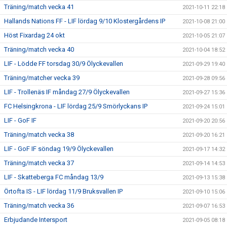
Träning/match vecka 41
2021-10-11 22:18
Hallands Nations FF - LIF lördag 9/10 Klostergårdens IP
2021-10-08 21:00
Höst Fixardag 24 okt
2021-10-05 21:07
Träning/match vecka 40
2021-10-04 18:52
LIF - Lödde FF torsdag 30/9 Ölyckevallen
2021-09-29 19:40
Träning/matcher vecka 39
2021-09-28 09:56
LIF - Trollenäs IF måndag 27/9 Ölyckevallen
2021-09-27 15:36
FC Helsingkrona - LIF lördag 25/9 Smörlyckans IP
2021-09-24 15:01
LIF - GoF IF
2021-09-20 20:56
Träning/match vecka 38
2021-09-20 16:21
LIF - GoF IF söndag 19/9 Ölyckevallen
2021-09-17 14:32
Träning/match vecka 37
2021-09-14 14:53
LIF - Skatteberga FC måndag 13/9
2021-09-13 15:38
Örtofta IS - LIF lördag 11/9 Bruksvallen IP
2021-09-10 15:06
Träning/match vecka 36
2021-09-07 16:53
Erbjudande Intersport
2021-09-05 08:18