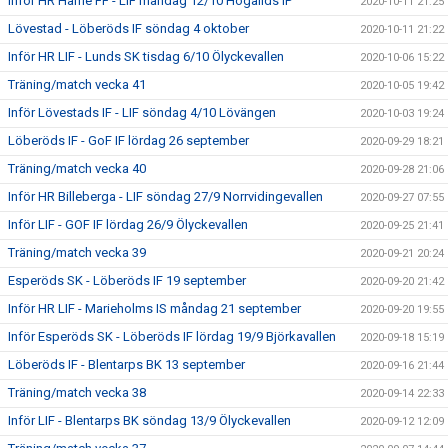
Inför HR Harrie FF - LIF måndag 12/10 Högalids IP
2020-10-11 21:25
Lövestad - Löberöds IF söndag 4 oktober
2020-10-11 21:22
Inför HR LIF - Lunds SK tisdag 6/10 Ölyckevallen
2020-10-06 15:22
Träning/match vecka 41
2020-10-05 19:42
Inför Lövestads IF - LIF söndag 4/10 Lövängen
2020-10-03 19:24
Löberöds IF - GoF IF lördag 26 september
2020-09-29 18:21
Träning/match vecka 40
2020-09-28 21:06
Inför HR Billeberga - LIF söndag 27/9 Norrvidingevallen
2020-09-27 07:55
Inför LIF - GOF IF lördag 26/9 Ölyckevallen
2020-09-25 21:41
Träning/match vecka 39
2020-09-21 20:24
Esperöds SK - Löberöds IF 19 september
2020-09-20 21:42
Inför HR LIF - Marieholms IS måndag 21 september
2020-09-20 19:55
Inför Esperöds SK - Löberöds IF lördag 19/9 Björkavallen
2020-09-18 15:19
Löberöds IF - Blentarps BK 13 september
2020-09-16 21:44
Träning/match vecka 38
2020-09-14 22:33
Inför LIF - Blentarps BK söndag 13/9 Ölyckevallen
2020-09-12 12:09