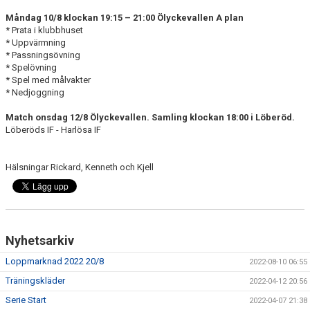
DOKUMENT
Måndag 10/8 klockan 19:15 – 21:00
Ölyckevallen A plan
* Prata i klubbhuset
BILDGALLERI
* Uppvärmning
* Passningsövning
KONTAKT
* Spelövning
* Spel med målvakter
* Nedjoggning
Match onsdag 12/8 Ölyckevallen. Samling klockan 18:00 i Löberöd.
Löberöds IF - Harlösa IF
Hälsningar Rickard, Kenneth och Kjell
Nyhetsarkiv
Loppmarknad 2022 20/8
2022-08-10 06:55
Träningskläder
2022-04-12 20:56
Serie Start
2022-04-07 21:38