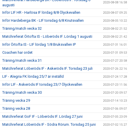
2020-08-08 16:58
augusti
Inför LIF HR - Harlösa IF lördag 8/8 Ölyckevallen
2020-08-07 09:25
Inför Hardeberga BK - LIF torsdag 6/8 Knutsvallen
2020-08-05 10:22
Träning/match vecka 32
2020-08-02 21:52
Matchreferat Örtofta IS - Löberöds IF. Lördag 1 augusti
2020-08-02 21:42
Inför Örtofta IS - LIF lördag 1/8 Bruksvallen IP
2020-07-31 16:01
Coachen har ordet
2020-07-31 09:53
Träning/match vecka 31
2020-07-27 20:58
Matchreferat Löberöds IF - Askeröds IF. Torsdag 23 juli
2020-07-26 22:16
LIF - Alegria FK lördag 25/7 är inställd
2020-07-24 17:28
Inför LIF - Askeröds IF torsdag 23/7 Ölyckevallen
2020-07-23 11:56
Träning/match vecka 30
2020-07-20 09:57
Träning vecka 29
2020-07-14 10:23
Träning vecka 28
2020-07-06 09:07
Matchreferat GoF IF - Löberöds IF. Lördag 27 juni
2020-07-05 23:09
Matchreferat Löberöds IF - Södra Rörum. Torsdag 25 juni
2020-07-02 15:27