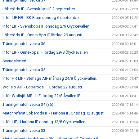
Träning/match vecka 37
2020-09-07 14:44
Löberöds IF - Svensköps IF 2 september
2020-09-06 21:29
Inför LIF HR - BK Fram söndag 6 september
2020-09-05 19:22
Inför LIF - Svensköps IF onsdag 2/9 Ölyckevallen
2020-09-02 07:41
Löberöds IF - Önneköps IF lördag 29 augusti
2020-08-30 20:42
Träning/match vecka 36
2020-08-30 15:01
Inför LIF - Önneköps IF lördag 29/8 Ölyckevallen
2020-08-28 20:23
Sverigelotter!
2020-08-27 15:03
Träning/match vecka 35
2020-08-24 21:04
Inför HR LIF - Stehags AIF måndag 24/8 Ölyckevallen.
2020-08-24 09:47
Wollsjö AIF - Löberöds IF. Lördag 22 augusti
2020-08-23 21:38
Inför Wollsjö AIF - LIF lördag 22/8 Åvallen IP
2020-08-21 14:41
Träning/match vecka 34 (35)
2020-08-17 15:14
Matchreferat Löberöds IF - Harlösa IF. Onsdag 12 augusti
2020-08-16 14:46
Inför LIF - Harlösa IF onsdag 12/8 Ölyckevallen
2020-08-11 19:54
Träning/match vecka 33
2020-08-09 22:18
Matchreferat Hardeberga BK - Löberöds IF. Torsdag 6