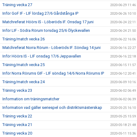
Träning vecka 27
2020-06-29 11:46
Inför GoF IF - LIF lördag 27/6 Gårdstånga IP
2020-06-26 10:10
Matchreferat Höörs IS - Löberöds IF. Onsdag 17 juni
2020-06-24 22:11
Inför LIF - Södra Rörum torsdag 25/6 Ölyckevallen
2020-06-24 21:50
Träning/match vecka 26
2020-06-22 16:06
Matchreferat Norra Rörum - Löberöds IF. Söndag 14 juni
2020-06-16 22:27
Inför Höörs IS - LIF onsdag 17/6 Jeppavallen
2020-06-16 22:18
Träning/match vecka 25
2020-06-15 11:57
Inför Norra Rörums GIF - LIF söndag 14/6 Norra Rörums IP
2020-06-12 20:41
Träning/match vecka 24
2020-06-09 10:16
Träning vecka 23
2020-06-02 06:49
Information om träningsmatcher
2020-06-02 06:39
Information vad gäller seriespel och distriktsmästerskap
2020-05-25 16:10
Träning vecka 22
2020-05-25 15:59
Träning vecka 21
2020-05-18 21:48
Träning vecka 20
2020-05-11 15:36