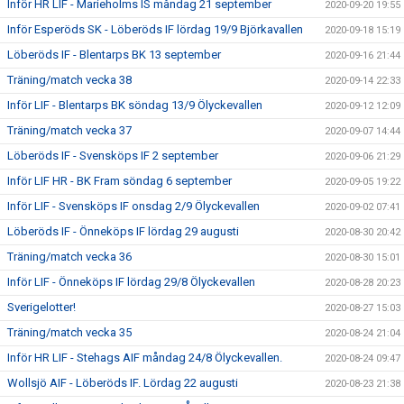
Inför HR LIF - Marieholms IS måndag 21 september
2020-09-20 19:55
Inför Esperöds SK - Löberöds IF lördag 19/9 Björkavallen
2020-09-18 15:19
Löberöds IF - Blentarps BK 13 september
2020-09-16 21:44
Träning/match vecka 38
2020-09-14 22:33
Inför LIF - Blentarps BK söndag 13/9 Ölyckevallen
2020-09-12 12:09
Träning/match vecka 37
2020-09-07 14:44
Löberöds IF - Svensköps IF 2 september
2020-09-06 21:29
Inför LIF HR - BK Fram söndag 6 september
2020-09-05 19:22
Inför LIF - Svensköps IF onsdag 2/9 Ölyckevallen
2020-09-02 07:41
Löberöds IF - Önneköps IF lördag 29 augusti
2020-08-30 20:42
Träning/match vecka 36
2020-08-30 15:01
Inför LIF - Önneköps IF lördag 29/8 Ölyckevallen
2020-08-28 20:23
Sverigelotter!
2020-08-27 15:03
Träning/match vecka 35
2020-08-24 21:04
Inför HR LIF - Stehags AIF måndag 24/8 Ölyckevallen.
2020-08-24 09:47
Wollsjö AIF - Löberöds IF. Lördag 22 augusti
2020-08-23 21:38