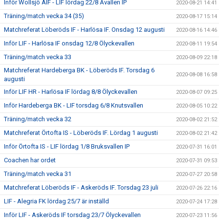
Inför Wollsjö AIF - LIF lördag 22/8 Åvallen IP
2020-08-21 14:41
Träning/match vecka 34 (35)
2020-08-17 15:14
Matchreferat Löberöds IF - Harlösa IF. Onsdag 12 augusti
2020-08-16 14:46
Inför LIF - Harlösa IF onsdag 12/8 Ölyckevallen
2020-08-11 19:54
Träning/match vecka 33
2020-08-09 22:18
Matchreferat Hardeberga BK - Löberöds IF. Torsdag 6
2020-08-08 16:58
augusti
Inför LIF HR - Harlösa IF lördag 8/8 Ölyckevallen
2020-08-07 09:25
Inför Hardeberga BK - LIF torsdag 6/8 Knutsvallen
2020-08-05 10:22
Träning/match vecka 32
2020-08-02 21:52
Matchreferat Örtofta IS - Löberöds IF. Lördag 1 augusti
2020-08-02 21:42
Inför Örtofta IS - LIF lördag 1/8 Bruksvallen IP
2020-07-31 16:01
Coachen har ordet
2020-07-31 09:53
Träning/match vecka 31
2020-07-27 20:58
Matchreferat Löberöds IF - Askeröds IF. Torsdag 23 juli
2020-07-26 22:16
LIF - Alegria FK lördag 25/7 är inställd
2020-07-24 17:28
Inför LIF - Askeröds IF torsdag 23/7 Ölyckevallen
2020-07-23 11:56