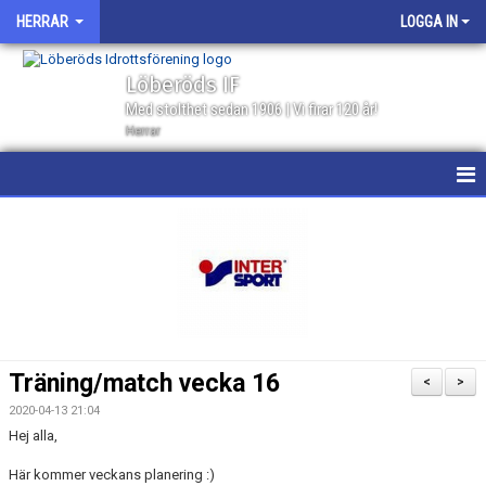
HERRAR
LOGGA IN
Löberöds IF
Med stolthet sedan 1906 | Vi firar 120 år!
Herrar
HEM
NYHETER
KALENDER
MATCHER
Träning/match vecka 16
<
>
GÄSTBOK
2020-04-13 21:04
Hej alla,
TRUPPEN
Här kommer veckans planering :)