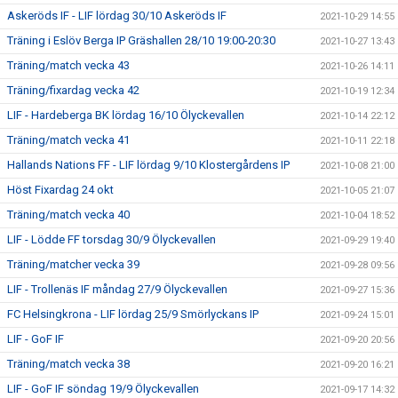
Askeröds IF - LIF lördag 30/10 Askeröds IF
2021-10-29 14:55
Träning i Eslöv Berga IP Gräshallen 28/10 19:00-20:30
2021-10-27 13:43
Träning/match vecka 43
2021-10-26 14:11
Träning/fixardag vecka 42
2021-10-19 12:34
LIF - Hardeberga BK lördag 16/10 Ölyckevallen
2021-10-14 22:12
Träning/match vecka 41
2021-10-11 22:18
Hallands Nations FF - LIF lördag 9/10 Klostergårdens IP
2021-10-08 21:00
Höst Fixardag 24 okt
2021-10-05 21:07
Träning/match vecka 40
2021-10-04 18:52
LIF - Lödde FF torsdag 30/9 Ölyckevallen
2021-09-29 19:40
Träning/matcher vecka 39
2021-09-28 09:56
LIF - Trollenäs IF måndag 27/9 Ölyckevallen
2021-09-27 15:36
FC Helsingkrona - LIF lördag 25/9 Smörlyckans IP
2021-09-24 15:01
LIF - GoF IF
2021-09-20 20:56
Träning/match vecka 38
2021-09-20 16:21
LIF - GoF IF söndag 19/9 Ölyckevallen
2021-09-17 14:32