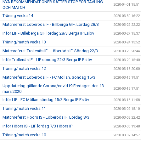
NYA REKOMMENDATIONER SÄTTER STOP FÖR TÄVLING
2020-04-01 15:51
OCH MATCH
Träning vecka 14
2020-03-30 16:22
Matchreferat Löberöds IF - Billberga GIF. Lördag 28/3
2020-03-29 22:22
Inför LIF - Billeberga GIF lördag 28/3 Berga IP Eslöv
2020-03-27 15:37
Träning/match vecka 13
2020-03-24 13:52
Matchreferat Trollenäs IF - Löberöds IF. Söndag 22/3
2020-03-23 20:44
Inför Trollenäs IF - LIF söndag 22/3 Berga IP Eslöv
2020-03-20 15:40
Träning/match vecka 12
2020-03-16 20:00
Matchreferat Löberöds IF - FC Möllan. Söndag 15/3
2020-03-16 19:51
Uppdatering gällande Corona/covid19 Fredagen den 13
2020-03-13 17:51
mars 2020
Inför LIF - FC Möllan söndag 15/3 Berga IP Eslöv
2020-03-13 11:58
Träning/match vecka 11
2020-03-09 15:10
Matchreferat Höörs IS - Löberöds IF. Lördag 8/3
2020-03-08 22:42
Inför Höörs IS - LIF lördag 7/3 Höörs IP
2020-03-06 19:48
Träning/match vecka 10
2020-03-02 14:57