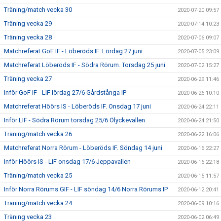
Träning/match vecka 30
2020-07-20 09:57
Träning vecka 29
2020-07-14 10:23
Träning vecka 28
2020-07-06 09:07
Matchreferat GoF IF - Löberöds IF. Lördag 27 juni
2020-07-05 23:09
Matchreferat Löberöds IF - Södra Rörum. Torsdag 25 juni
2020-07-02 15:27
Träning vecka 27
2020-06-29 11:46
Inför GoF IF - LIF lördag 27/6 Gårdstånga IP
2020-06-26 10:10
Matchreferat Höörs IS - Löberöds IF. Onsdag 17 juni
2020-06-24 22:11
Inför LIF - Södra Rörum torsdag 25/6 Ölyckevallen
2020-06-24 21:50
Träning/match vecka 26
2020-06-22 16:06
Matchreferat Norra Rörum - Löberöds IF. Söndag 14 juni
2020-06-16 22:27
Inför Höörs IS - LIF onsdag 17/6 Jeppavallen
2020-06-16 22:18
Träning/match vecka 25
2020-06-15 11:57
Inför Norra Rörums GIF - LIF söndag 14/6 Norra Rörums IP
2020-06-12 20:41
Träning/match vecka 24
2020-06-09 10:16
Träning vecka 23
2020-06-02 06:49