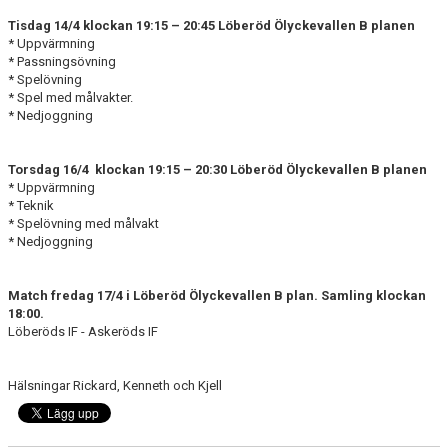
DOKUMENT
Tisdag 14/4 klockan 19:15 – 20:45 Löberöd Ölyckevallen B planen
* Uppvärmning
BILDGALLERI
* Passningsövning
* Spelövning
KONTAKT
* Spel med målvakter.
* Nedjoggning
Torsdag 16/4
klockan 19:15 – 20:30 Löberöd Ölyckevallen B planen
* Uppvärmning
* Teknik
* Spelövning med målvakt
* Nedjoggning
Match fredag 17/4 i Löberöd Ölyckevallen B plan. Samling klockan
18:00.
Löberöds IF - Askeröds IF
Hälsningar Rickard, Kenneth och Kjell