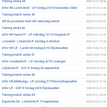
Träning vecka 44
2020-10-27 08:46
Inför HR Lunds BoIS - LIF lördag 24/10 Gunnesbo Gård
2020-10-23 22:20
Träning/match vecka 43
2020-10-19 14:46
Vill du provträna med vårt seniorlag herrar!
2020-10-13 20:25
Träning vecka 42
2020-10-12 22:14
Inför HR Harrie FF - LIF måndag 12/10 Högalids IP
2020-10-11 21:25
Lövestad - Löberöds IF söndag 4 oktober
2020-10-11 21:22
Inför HR LIF - Lunds SK tisdag 6/10 Ölyckevallen
2020-10-06 15:22
Träning/match vecka 41
2020-10-05 19:42
Inför Lövestads IF - LIF söndag 4/10 Lövängen
2020-10-03 19:24
Löberöds IF - GoF IF lördag 26 september
2020-09-29 18:21
Träning/match vecka 40
2020-09-28 21:06
Inför HR Billeberga - LIF söndag 27/9 Norrvidingevallen
2020-09-27 07:55
Inför LIF - GOF IF lördag 26/9 Ölyckevallen
2020-09-25 21:41
Träning/match vecka 39
2020-09-21 20:24
Esperöds SK - Löberöds IF 19 september
2020-09-20 21:42