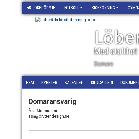
LÖBERÖDS IF
FOTBOLL
KICKBOXNING
GYMN
Löber
Med stolthet 
Domare
HEM
NYHETER
KALENDER
BILDGALLERI
DOKUMEN
Domaransvarig
Åsa Simonsson
asa@druttendesign.se