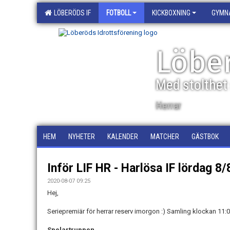
LÖBERÖDS IF
FOTBOLL
KICKBOXNING
GYMN
Löber
Med stolthet 
Herrar
HEM
NYHETER
KALENDER
MATCHER
GÄSTBOK
Inför LIF HR - Harlösa IF lördag 8
2020-08-07 09:25
Hej,
Seriepremiär för herrar reserv imorgon :) Samling klockan 11:
Spelartruppen