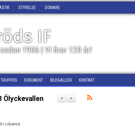
ASTIK
STYRELSE
DOMARE
öds IF
sedan 1906 | Vi firar 120 år!
TRUPPEN
DOKUMENT
BILDGALLERI
KONTAKT
/8 Ölyckevallen
<
>
00 i Löberöd.