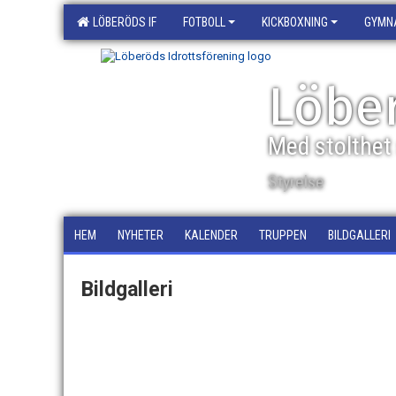
LÖBERÖDS IF
FOTBOLL
KICKBOXNING
GYMN
Löber
Med stolthet 
Styrelse
HEM
NYHETER
KALENDER
TRUPPEN
BILDGALLERI
Bildgalleri