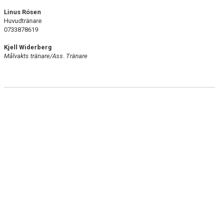
DOKUMENT
Linus Rósen
Huvudtränare
BILDGALLERI
0733878619
Kjell Widerberg
KONTAKT
Målvakts tränare/Ass. Tränare