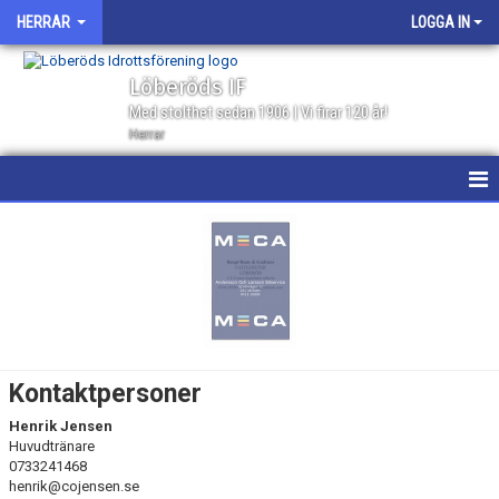
HERRAR
LOGGA IN
Löberöds IF
Med stolthet sedan 1906 | Vi firar 120 år!
Herrar
HEM
NYHETER
KALENDER
MATCHER
Kontaktpersoner
GÄSTBOK
Henrik Jensen
Huvudtränare
TRUPPEN
0733241468
henrik@cojensen.se