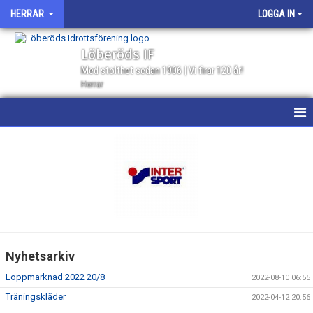
HERRAR
LOGGA IN
Löberöds IF
Med stolthet sedan 1906 | Vi firar 120 år!
Herrar
HEM
NYHETER
KALENDER
MATCHER
Nyhetsarkiv
GÄSTBOK
Loppmarknad 2022 20/8
2022-08-10 06:55
TRUPPEN
Träningskläder
2022-04-12 20:56