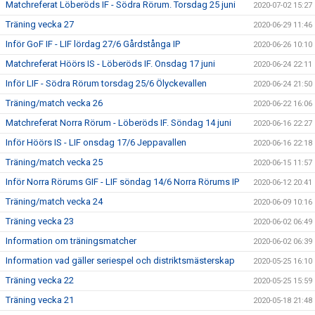
Matchreferat Löberöds IF - Södra Rörum. Torsdag 25 juni
2020-07-02 15:27
Träning vecka 27
2020-06-29 11:46
Inför GoF IF - LIF lördag 27/6 Gårdstånga IP
2020-06-26 10:10
Matchreferat Höörs IS - Löberöds IF. Onsdag 17 juni
2020-06-24 22:11
Inför LIF - Södra Rörum torsdag 25/6 Ölyckevallen
2020-06-24 21:50
Träning/match vecka 26
2020-06-22 16:06
Matchreferat Norra Rörum - Löberöds IF. Söndag 14 juni
2020-06-16 22:27
Inför Höörs IS - LIF onsdag 17/6 Jeppavallen
2020-06-16 22:18
Träning/match vecka 25
2020-06-15 11:57
Inför Norra Rörums GIF - LIF söndag 14/6 Norra Rörums IP
2020-06-12 20:41
Träning/match vecka 24
2020-06-09 10:16
Träning vecka 23
2020-06-02 06:49
Information om träningsmatcher
2020-06-02 06:39
Information vad gäller seriespel och distriktsmästerskap
2020-05-25 16:10
Träning vecka 22
2020-05-25 15:59
Träning vecka 21
2020-05-18 21:48