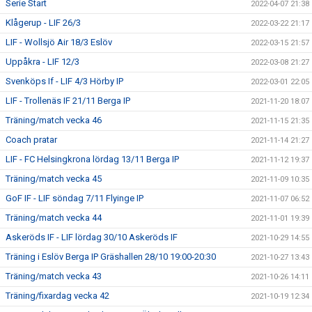
Serie Start
2022-04-07 21:38
DOKUMENT
Klågerup - LIF 26/3
2022-03-22 21:17
BILDGALLERI
LIF - Wollsjö Air 18/3 Eslöv
2022-03-15 21:57
Uppåkra - LIF 12/3
2022-03-08 21:27
KONTAKT
Svenköps If - LIF 4/3 Hörby IP
2022-03-01 22:05
LIF - Trollenäs IF 21/11 Berga IP
2021-11-20 18:07
Träning/match vecka 46
2021-11-15 21:35
Coach pratar
2021-11-14 21:27
LIF - FC Helsingkrona lördag 13/11 Berga IP
2021-11-12 19:37
Träning/match vecka 45
2021-11-09 10:35
GoF IF - LIF söndag 7/11 Flyinge IP
2021-11-07 06:52
Träning/match vecka 44
2021-11-01 19:39
Askeröds IF - LIF lördag 30/10 Askeröds IF
2021-10-29 14:55
Träning i Eslöv Berga IP Gräshallen 28/10 19:00-20:30
2021-10-27 13:43
Träning/match vecka 43
2021-10-26 14:11
Träning/fixardag vecka 42
2021-10-19 12:34