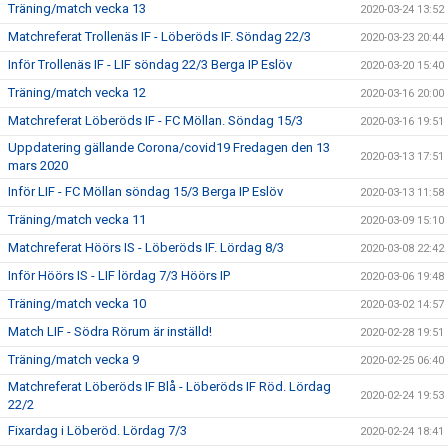
Träning/match vecka 13
2020-03-24 13:52
Matchreferat Trollenäs IF - Löberöds IF. Söndag 22/3
2020-03-23 20:44
Inför Trollenäs IF - LIF söndag 22/3 Berga IP Eslöv
2020-03-20 15:40
Träning/match vecka 12
2020-03-16 20:00
Matchreferat Löberöds IF - FC Möllan. Söndag 15/3
2020-03-16 19:51
Uppdatering gällande Corona/covid19 Fredagen den 13
2020-03-13 17:51
mars 2020
Inför LIF - FC Möllan söndag 15/3 Berga IP Eslöv
2020-03-13 11:58
Träning/match vecka 11
2020-03-09 15:10
Matchreferat Höörs IS - Löberöds IF. Lördag 8/3
2020-03-08 22:42
Inför Höörs IS - LIF lördag 7/3 Höörs IP
2020-03-06 19:48
Träning/match vecka 10
2020-03-02 14:57
Match LIF - Södra Rörum är inställd!
2020-02-28 19:51
Träning/match vecka 9
2020-02-25 06:40
Matchreferat Löberöds IF Blå - Löberöds IF Röd. Lördag
2020-02-24 19:53
22/2
Fixardag i Löberöd. Lördag 7/3
2020-02-24 18:41