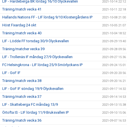
LIF - Hardeberga BK lördag 16/10 Ölyckevallen
2021-10-14 22:12
Träning/match vecka 41
2021-10-11 22:18
Hallands Nations FF - LIF lördag 9/10 Klostergårdens IP
2021-10-08 21:00
Höst Fixardag 24 okt
2021-10-05 21:07
Träning/match vecka 40
2021-10-04 18:52
LIF - Lödde FF torsdag 30/9 Ölyckevallen
2021-09-29 19:40
Träning/matcher vecka 39
2021-09-28 09:56
LIF - Trollenäs IF måndag 27/9 Ölyckevallen
2021-09-27 15:36
FC Helsingkrona - LIF lördag 25/9 Smörlyckans IP
2021-09-24 15:01
LIF - GoF IF
2021-09-20 20:56
Träning/match vecka 38
2021-09-20 16:21
LIF - GoF IF söndag 19/9 Ölyckevallen
2021-09-17 14:32
Träning/match vecka 37
2021-09-14 14:53
LIF - Skatteberga FC måndag 13/9
2021-09-13 15:38
Örtofta IS - LIF lördag 11/9 Bruksvallen IP
2021-09-10 15:06
Träning/match vecka 36
2021-09-07 16:53