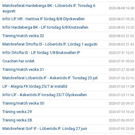
Matchreferat Hardeberga BK - Löberöds IF. Torsdag 6
2020-08-08 16:58
augusti
Inför LIF HR - Harlösa IF lördag 8/8 Ölyckevallen
2020-08-07 09:25
Inför Hardeberga BK - LIF torsdag 6/8 Knutsvallen
2020-08-05 10:22
Träning/match vecka 32
2020-08-02 21:52
Matchreferat Örtofta IS - Löberöds IF. Lördag 1 augusti
2020-08-02 21:42
Inför Örtofta IS - LIF lördag 1/8 Bruksvallen IP
2020-07-31 16:01
Coachen har ordet
2020-07-31 09:53
Träning/match vecka 31
2020-07-27 20:58
Matchreferat Löberöds IF - Askeröds IF. Torsdag 23 juli
2020-07-26 22:16
LIF - Alegria FK lördag 25/7 är inställd
2020-07-24 17:28
Inför LIF - Askeröds IF torsdag 23/7 Ölyckevallen
2020-07-23 11:56
Träning/match vecka 30
2020-07-20 09:57
Träning vecka 29
2020-07-14 10:23
Träning vecka 28
2020-07-06 09:07
Matchreferat GoF IF - Löberöds IF. Lördag 27 juni
2020-07-05 23:09