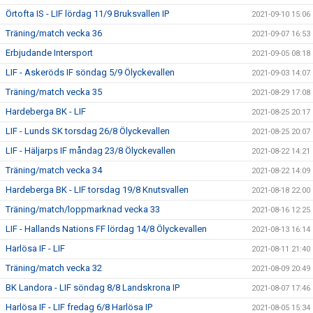
Örtofta IS - LIF lördag 11/9 Bruksvallen IP
2021-09-10 15:06
Träning/match vecka 36
2021-09-07 16:53
Erbjudande Intersport
2021-09-05 08:18
LIF - Askeröds IF söndag 5/9 Ölyckevallen
2021-09-03 14:07
Träning/match vecka 35
2021-08-29 17:08
Hardeberga BK - LIF
2021-08-25 20:17
LIF - Lunds SK torsdag 26/8 Ölyckevallen
2021-08-25 20:07
LIF - Häljarps IF måndag 23/8 Ölyckevallen
2021-08-22 14:21
Träning/match vecka 34
2021-08-22 14:09
Hardeberga BK - LIF torsdag 19/8 Knutsvallen
2021-08-18 22:00
Träning/match/loppmarknad vecka 33
2021-08-16 12:25
LIF - Hallands Nations FF lördag 14/8 Ölyckevallen
2021-08-13 16:14
Harlösa IF - LIF
2021-08-11 21:40
Träning/match vecka 32
2021-08-09 20:49
BK Landora - LIF söndag 8/8 Landskrona IP
2021-08-07 17:46
Harlösa IF - LIF fredag 6/8 Harlösa IP
2021-08-05 15:34