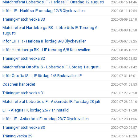
Matchreferat Löberöds IF - Harlösa IF. Onsdag 12 augusti
2020-08-16 14:46
Inför LIF - Harlösa IF onsdag 12/8 Ölyckevallen
2020-08-11 19:54
Träning/match vecka 33
2020-08-09 22:18
Matchreferat Hardeberga BK - Löberöds IF. Torsdag 6
2020-08-08 16:58
augusti
Inför LIF HR - Harlösa IF lördag 8/8 Ölyckevallen
2020-08-07 09:25
Inför Hardeberga BK - LIF torsdag 6/8 Knutsvallen
2020-08-05 10:22
Träning/match vecka 32
2020-08-02 21:52
Matchreferat Örtofta IS - Löberöds IF. Lördag 1 augusti
2020-08-02 21:42
Inför Örtofta IS - LIF lördag 1/8 Bruksvallen IP
2020-07-31 16:01
Coachen har ordet
2020-07-31 09:53
Träning/match vecka 31
2020-07-27 20:58
Matchreferat Löberöds IF - Askeröds IF. Torsdag 23 juli
2020-07-26 22:16
LIF - Alegria FK lördag 25/7 är inställd
2020-07-24 17:28
Inför LIF - Askeröds IF torsdag 23/7 Ölyckevallen
2020-07-23 11:56
Träning/match vecka 30
2020-07-20 09:57
Träning vecka 29
2020-07-14 10:23