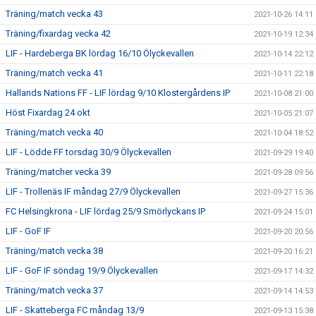
Träning/match vecka 43
2021-10-26 14:11
Träning/fixardag vecka 42
2021-10-19 12:34
LIF - Hardeberga BK lördag 16/10 Ölyckevallen
2021-10-14 22:12
Träning/match vecka 41
2021-10-11 22:18
Hallands Nations FF - LIF lördag 9/10 Klostergårdens IP
2021-10-08 21:00
Höst Fixardag 24 okt
2021-10-05 21:07
Träning/match vecka 40
2021-10-04 18:52
LIF - Lödde FF torsdag 30/9 Ölyckevallen
2021-09-29 19:40
Träning/matcher vecka 39
2021-09-28 09:56
LIF - Trollenäs IF måndag 27/9 Ölyckevallen
2021-09-27 15:36
FC Helsingkrona - LIF lördag 25/9 Smörlyckans IP
2021-09-24 15:01
LIF - GoF IF
2021-09-20 20:56
Träning/match vecka 38
2021-09-20 16:21
LIF - GoF IF söndag 19/9 Ölyckevallen
2021-09-17 14:32
Träning/match vecka 37
2021-09-14 14:53
LIF - Skatteberga FC måndag 13/9
2021-09-13 15:38