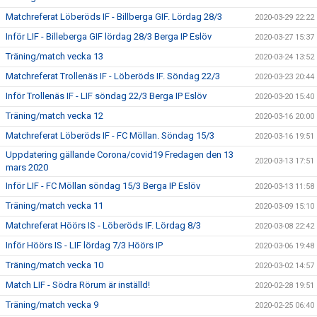
Matchreferat Löberöds IF - Billberga GIF. Lördag 28/3
2020-03-29 22:22
Inför LIF - Billeberga GIF lördag 28/3 Berga IP Eslöv
2020-03-27 15:37
Träning/match vecka 13
2020-03-24 13:52
Matchreferat Trollenäs IF - Löberöds IF. Söndag 22/3
2020-03-23 20:44
Inför Trollenäs IF - LIF söndag 22/3 Berga IP Eslöv
2020-03-20 15:40
Träning/match vecka 12
2020-03-16 20:00
Matchreferat Löberöds IF - FC Möllan. Söndag 15/3
2020-03-16 19:51
Uppdatering gällande Corona/covid19 Fredagen den 13
2020-03-13 17:51
mars 2020
Inför LIF - FC Möllan söndag 15/3 Berga IP Eslöv
2020-03-13 11:58
Träning/match vecka 11
2020-03-09 15:10
Matchreferat Höörs IS - Löberöds IF. Lördag 8/3
2020-03-08 22:42
Inför Höörs IS - LIF lördag 7/3 Höörs IP
2020-03-06 19:48
Träning/match vecka 10
2020-03-02 14:57
Match LIF - Södra Rörum är inställd!
2020-02-28 19:51
Träning/match vecka 9
2020-02-25 06:40