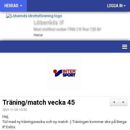
HERRAR
LOGGA IN
Löberöds IF
Med stolthet sedan 1906 | Vi firar 120 år!
Herrar
HEM
NYHETER
KALENDER
MATCHER
Träning/match vecka 45
<
>
GÄSTBOK
2021-11-09 10:35
Hej,
TRUPPEN
Tid med ny träningsvecka och ny match :) Träningen kommer ske på Berga
IP Eslöv.