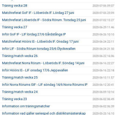
Träning vecka 28
2020-07-06 09:07
Matchreferat GoF IF - Löberöds IF. Lördag 27 juni
2020-07-05 23:09
Matchreferat Löberöds IF - Södra Rörum. Torsdag 25 juni
2020-07-02 15:27
Träning vecka 27
2020-06-29 11:46
Inför GoF IF - LIF lördag 27/6 Gårdstånga IP
2020-06-26 10:10
Matchreferat Höörs IS - Löberöds IF. Onsdag 17 juni
2020-06-24 22:11
Inför LIF - Södra Rörum torsdag 25/6 Ölyckevallen
2020-06-24 21:50
Träning/match vecka 26
2020-06-22 16:06
Matchreferat Norra Rörum - Löberöds IF. Söndag 14 juni
2020-06-16 22:27
Inför Höörs IS - LIF onsdag 17/6 Jeppavallen
2020-06-16 22:18
Träning/match vecka 25
2020-06-15 11:57
Inför Norra Rörums GIF - LIF söndag 14/6 Norra Rörums IP
2020-06-12 20:41
Träning/match vecka 24
2020-06-09 10:16
Träning vecka 23
2020-06-02 06:49
Information om träningsmatcher
2020-06-02 06:39
Information vad gäller seriespel och distriktsmästerskap
2020-05-25 16:10