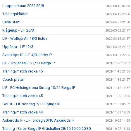
Loppmarknad 2022 20/8
2022-08-10 06:55
Träningskläder
2022-04-12 20:56
Serie Start
2022-04-07 21:38
Klågerup - LIF 26/3
2022-03-22 21:17
LIF - Wollsjö Air 18/3 Eslöv
2022-03-15 21:57
Uppåkra - LIF 12/3
2022-03-08 21:27
Svenköps If - LIF 4/3 Hörby IP
2022-03-01 22:05
LIF - Trollenäs IF 21/11 Berga IP
2021-11-20 18:07
Träning/match vecka 46
2021-11-15 21:35
Coach pratar
2021-11-14 21:27
LIF - FC Helsingkrona lördag 13/11 Berga IP
2021-11-12 19:37
Träning/match vecka 45
2021-11-09 10:35
GoF IF - LIF söndag 7/11 Flyinge IP
2021-11-07 06:52
Träning/match vecka 44
2021-11-01 19:39
Askeröds IF - LIF lördag 30/10 Askeröds IF
2021-10-29 14:55
Träning i Eslöv Berga IP Gräshallen 28/10 19:00-20:30
2021-10-27 13:43