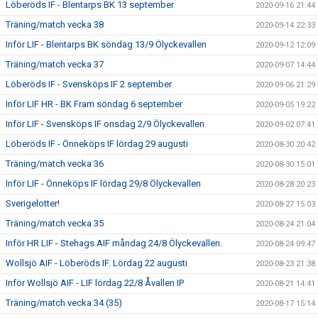
Löberöds IF - Blentarps BK 13 september
2020-09-16 21:44
Träning/match vecka 38
2020-09-14 22:33
Inför LIF - Blentarps BK söndag 13/9 Ölyckevallen
2020-09-12 12:09
Träning/match vecka 37
2020-09-07 14:44
Löberöds IF - Svensköps IF 2 september
2020-09-06 21:29
Inför LIF HR - BK Fram söndag 6 september
2020-09-05 19:22
Inför LIF - Svensköps IF onsdag 2/9 Ölyckevallen
2020-09-02 07:41
Löberöds IF - Önneköps IF lördag 29 augusti
2020-08-30 20:42
Träning/match vecka 36
2020-08-30 15:01
Inför LIF - Önneköps IF lördag 29/8 Ölyckevallen
2020-08-28 20:23
Sverigelotter!
2020-08-27 15:03
Träning/match vecka 35
2020-08-24 21:04
Inför HR LIF - Stehags AIF måndag 24/8 Ölyckevallen.
2020-08-24 09:47
Wollsjö AIF - Löberöds IF. Lördag 22 augusti
2020-08-23 21:38
Inför Wollsjö AIF - LIF lördag 22/8 Åvallen IP
2020-08-21 14:41
Träning/match vecka 34 (35)
2020-08-17 15:14