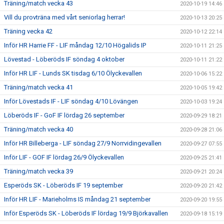
Träning/match vecka 43
2020-10-19 14:46
Vill du provträna med vårt seniorlag herrar!
2020-10-13 20:25
Träning vecka 42
2020-10-12 22:14
Inför HR Harrie FF - LIF måndag 12/10 Högalids IP
2020-10-11 21:25
Lövestad - Löberöds IF söndag 4 oktober
2020-10-11 21:22
Inför HR LIF - Lunds SK tisdag 6/10 Ölyckevallen
2020-10-06 15:22
Träning/match vecka 41
2020-10-05 19:42
Inför Lövestads IF - LIF söndag 4/10 Lövängen
2020-10-03 19:24
Löberöds IF - GoF IF lördag 26 september
2020-09-29 18:21
Träning/match vecka 40
2020-09-28 21:06
Inför HR Billeberga - LIF söndag 27/9 Norrvidingevallen
2020-09-27 07:55
Inför LIF - GOF IF lördag 26/9 Ölyckevallen
2020-09-25 21:41
Träning/match vecka 39
2020-09-21 20:24
Esperöds SK - Löberöds IF 19 september
2020-09-20 21:42
Inför HR LIF - Marieholms IS måndag 21 september
2020-09-20 19:55
Inför Esperöds SK - Löberöds IF lördag 19/9 Björkavallen
2020-09-18 15:19