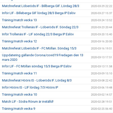
Matchreferat Löberöds IF - Billberga GIF. Lördag 28/3
2020-03-29 22:22
Inför LIF - Billeberga GIF lördag 28/3 Berga IP Eslöv
2020-03-27 15:37
Träning/match vecka 13
2020-03-24 13:52
Matchreferat Trollenäs IF - Löberöds IF. Söndag 22/3
2020-03-23 20:44
Inför Trollenäs IF - LIF söndag 22/3 Berga IP Eslöv
2020-03-20 15:40
Träning/match vecka 12
2020-03-16 20:00
Matchreferat Löberöds IF - FC Möllan. Söndag 15/3
2020-03-16 19:51
Uppdatering gällande Corona/covid19 Fredagen den 13
2020-03-13 17:51
mars 2020
Inför LIF - FC Möllan söndag 15/3 Berga IP Eslöv
2020-03-13 11:58
Träning/match vecka 11
2020-03-09 15:10
Matchreferat Höörs IS - Löberöds IF. Lördag 8/3
2020-03-08 22:42
Inför Höörs IS - LIF lördag 7/3 Höörs IP
2020-03-06 19:48
Träning/match vecka 10
2020-03-02 14:57
Match LIF - Södra Rörum är inställd!
2020-02-28 19:51
Träning/match vecka 9
2020-02-25 06:40