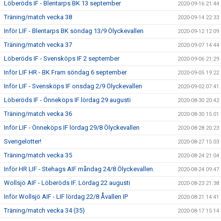
Löberöds IF - Blentarps BK 13 september
2020-09-16 21:44
Träning/match vecka 38
2020-09-14 22:33
Inför LIF - Blentarps BK söndag 13/9 Ölyckevallen
2020-09-12 12:09
Träning/match vecka 37
2020-09-07 14:44
Löberöds IF - Svensköps IF 2 september
2020-09-06 21:29
Inför LIF HR - BK Fram söndag 6 september
2020-09-05 19:22
Inför LIF - Svensköps IF onsdag 2/9 Ölyckevallen
2020-09-02 07:41
Löberöds IF - Önneköps IF lördag 29 augusti
2020-08-30 20:42
Träning/match vecka 36
2020-08-30 15:01
Inför LIF - Önneköps IF lördag 29/8 Ölyckevallen
2020-08-28 20:23
Sverigelotter!
2020-08-27 15:03
Träning/match vecka 35
2020-08-24 21:04
Inför HR LIF - Stehags AIF måndag 24/8 Ölyckevallen.
2020-08-24 09:47
Wollsjö AIF - Löberöds IF. Lördag 22 augusti
2020-08-23 21:38
Inför Wollsjö AIF - LIF lördag 22/8 Åvallen IP
2020-08-21 14:41
Träning/match vecka 34 (35)
2020-08-17 15:14