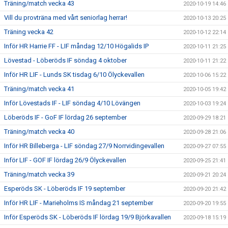
Träning/match vecka 43
2020-10-19 14:46
Vill du provträna med vårt seniorlag herrar!
2020-10-13 20:25
Träning vecka 42
2020-10-12 22:14
Inför HR Harrie FF - LIF måndag 12/10 Högalids IP
2020-10-11 21:25
Lövestad - Löberöds IF söndag 4 oktober
2020-10-11 21:22
Inför HR LIF - Lunds SK tisdag 6/10 Ölyckevallen
2020-10-06 15:22
Träning/match vecka 41
2020-10-05 19:42
Inför Lövestads IF - LIF söndag 4/10 Lövängen
2020-10-03 19:24
Löberöds IF - GoF IF lördag 26 september
2020-09-29 18:21
Träning/match vecka 40
2020-09-28 21:06
Inför HR Billeberga - LIF söndag 27/9 Norrvidingevallen
2020-09-27 07:55
Inför LIF - GOF IF lördag 26/9 Ölyckevallen
2020-09-25 21:41
Träning/match vecka 39
2020-09-21 20:24
Esperöds SK - Löberöds IF 19 september
2020-09-20 21:42
Inför HR LIF - Marieholms IS måndag 21 september
2020-09-20 19:55
Inför Esperöds SK - Löberöds IF lördag 19/9 Björkavallen
2020-09-18 15:19