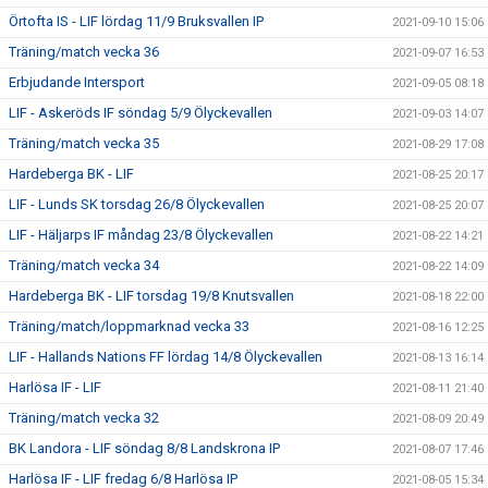
Örtofta IS - LIF lördag 11/9 Bruksvallen IP
2021-09-10 15:06
Träning/match vecka 36
2021-09-07 16:53
Erbjudande Intersport
2021-09-05 08:18
LIF - Askeröds IF söndag 5/9 Ölyckevallen
2021-09-03 14:07
Träning/match vecka 35
2021-08-29 17:08
Hardeberga BK - LIF
2021-08-25 20:17
LIF - Lunds SK torsdag 26/8 Ölyckevallen
2021-08-25 20:07
LIF - Häljarps IF måndag 23/8 Ölyckevallen
2021-08-22 14:21
Träning/match vecka 34
2021-08-22 14:09
Hardeberga BK - LIF torsdag 19/8 Knutsvallen
2021-08-18 22:00
Träning/match/loppmarknad vecka 33
2021-08-16 12:25
LIF - Hallands Nations FF lördag 14/8 Ölyckevallen
2021-08-13 16:14
Harlösa IF - LIF
2021-08-11 21:40
Träning/match vecka 32
2021-08-09 20:49
BK Landora - LIF söndag 8/8 Landskrona IP
2021-08-07 17:46
Harlösa IF - LIF fredag 6/8 Harlösa IP
2021-08-05 15:34