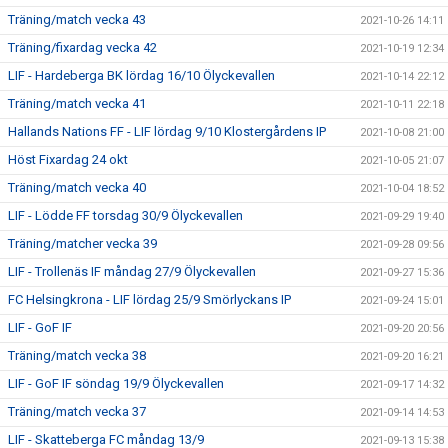
Träning/match vecka 43
2021-10-26 14:11
Träning/fixardag vecka 42
2021-10-19 12:34
LIF - Hardeberga BK lördag 16/10 Ölyckevallen
2021-10-14 22:12
Träning/match vecka 41
2021-10-11 22:18
Hallands Nations FF - LIF lördag 9/10 Klostergårdens IP
2021-10-08 21:00
Höst Fixardag 24 okt
2021-10-05 21:07
Träning/match vecka 40
2021-10-04 18:52
LIF - Lödde FF torsdag 30/9 Ölyckevallen
2021-09-29 19:40
Träning/matcher vecka 39
2021-09-28 09:56
LIF - Trollenäs IF måndag 27/9 Ölyckevallen
2021-09-27 15:36
FC Helsingkrona - LIF lördag 25/9 Smörlyckans IP
2021-09-24 15:01
LIF - GoF IF
2021-09-20 20:56
Träning/match vecka 38
2021-09-20 16:21
LIF - GoF IF söndag 19/9 Ölyckevallen
2021-09-17 14:32
Träning/match vecka 37
2021-09-14 14:53
LIF - Skatteberga FC måndag 13/9
2021-09-13 15:38