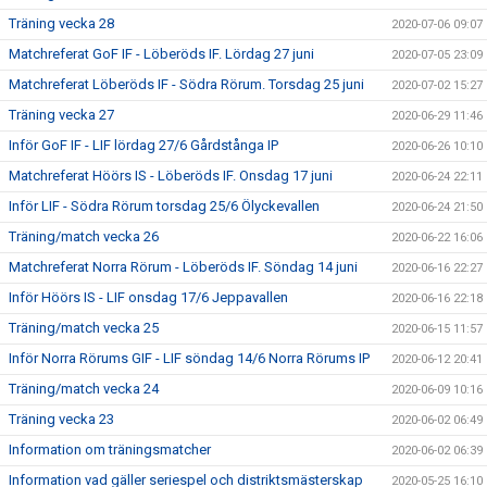
Träning vecka 28
2020-07-06 09:07
Matchreferat GoF IF - Löberöds IF. Lördag 27 juni
2020-07-05 23:09
Matchreferat Löberöds IF - Södra Rörum. Torsdag 25 juni
2020-07-02 15:27
Träning vecka 27
2020-06-29 11:46
Inför GoF IF - LIF lördag 27/6 Gårdstånga IP
2020-06-26 10:10
Matchreferat Höörs IS - Löberöds IF. Onsdag 17 juni
2020-06-24 22:11
Inför LIF - Södra Rörum torsdag 25/6 Ölyckevallen
2020-06-24 21:50
Träning/match vecka 26
2020-06-22 16:06
Matchreferat Norra Rörum - Löberöds IF. Söndag 14 juni
2020-06-16 22:27
Inför Höörs IS - LIF onsdag 17/6 Jeppavallen
2020-06-16 22:18
Träning/match vecka 25
2020-06-15 11:57
Inför Norra Rörums GIF - LIF söndag 14/6 Norra Rörums IP
2020-06-12 20:41
Träning/match vecka 24
2020-06-09 10:16
Träning vecka 23
2020-06-02 06:49
Information om träningsmatcher
2020-06-02 06:39
Information vad gäller seriespel och distriktsmästerskap
2020-05-25 16:10