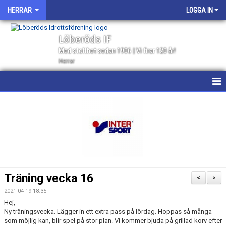
HERRAR
LOGGA IN
Löberöds IF
Med stolthet sedan 1906 | Vi firar 120 år!
Herrar
HEM
NYHETER
KALENDER
MATCHER
Träning vecka 16
<
>
GÄSTBOK
2021-04-19 18:35
Hej,
TRUPPEN
Ny träningsvecka. Lägger in ett extra pass på lördag. Hoppas så många
som möjlig kan, blir spel på stor plan. Vi kommer bjuda på grillad korv efter