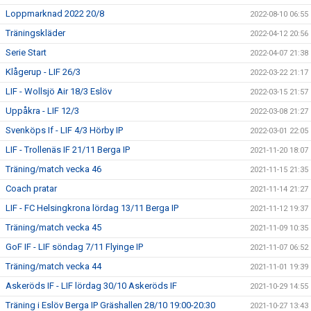
Loppmarknad 2022 20/8
2022-08-10 06:55
Träningskläder
2022-04-12 20:56
Serie Start
2022-04-07 21:38
Klågerup - LIF 26/3
2022-03-22 21:17
LIF - Wollsjö Air 18/3 Eslöv
2022-03-15 21:57
Uppåkra - LIF 12/3
2022-03-08 21:27
Svenköps If - LIF 4/3 Hörby IP
2022-03-01 22:05
LIF - Trollenäs IF 21/11 Berga IP
2021-11-20 18:07
Träning/match vecka 46
2021-11-15 21:35
Coach pratar
2021-11-14 21:27
LIF - FC Helsingkrona lördag 13/11 Berga IP
2021-11-12 19:37
Träning/match vecka 45
2021-11-09 10:35
GoF IF - LIF söndag 7/11 Flyinge IP
2021-11-07 06:52
Träning/match vecka 44
2021-11-01 19:39
Askeröds IF - LIF lördag 30/10 Askeröds IF
2021-10-29 14:55
Träning i Eslöv Berga IP Gräshallen 28/10 19:00-20:30
2021-10-27 13:43