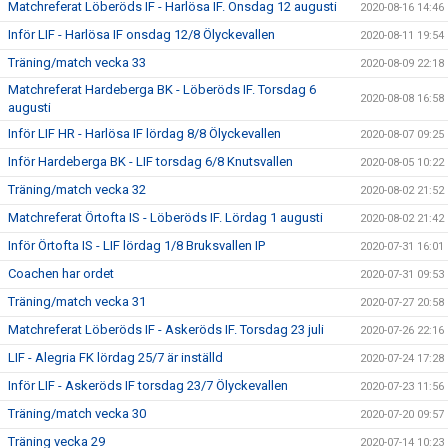
Matchreferat Löberöds IF - Harlösa IF. Onsdag 12 augusti
2020-08-16 14:46
Inför LIF - Harlösa IF onsdag 12/8 Ölyckevallen
2020-08-11 19:54
Träning/match vecka 33
2020-08-09 22:18
Matchreferat Hardeberga BK - Löberöds IF. Torsdag 6
2020-08-08 16:58
augusti
Inför LIF HR - Harlösa IF lördag 8/8 Ölyckevallen
2020-08-07 09:25
Inför Hardeberga BK - LIF torsdag 6/8 Knutsvallen
2020-08-05 10:22
Träning/match vecka 32
2020-08-02 21:52
Matchreferat Örtofta IS - Löberöds IF. Lördag 1 augusti
2020-08-02 21:42
Inför Örtofta IS - LIF lördag 1/8 Bruksvallen IP
2020-07-31 16:01
Coachen har ordet
2020-07-31 09:53
Träning/match vecka 31
2020-07-27 20:58
Matchreferat Löberöds IF - Askeröds IF. Torsdag 23 juli
2020-07-26 22:16
LIF - Alegria FK lördag 25/7 är inställd
2020-07-24 17:28
Inför LIF - Askeröds IF torsdag 23/7 Ölyckevallen
2020-07-23 11:56
Träning/match vecka 30
2020-07-20 09:57
Träning vecka 29
2020-07-14 10:23