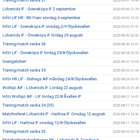
Träning/match vecka 37
2020-09-07 14:44
Löberöds IF - Svensköps IF 2 september
2020-09-06 21:29
Inför LIF HR - BK Fram söndag 6 september
2020-09-05 19:22
Inför LIF - Svensköps IF onsdag 2/9 Ölyckevallen
2020-09-02 07:41
Löberöds IF - Önneköps IF lördag 29 augusti
2020-08-30 20:42
Träning/match vecka 36
2020-08-30 15:01
Inför LIF - Önneköps IF lördag 29/8 Ölyckevallen
2020-08-28 20:23
Sverigelotter!
2020-08-27 15:03
Träning/match vecka 35
2020-08-24 21:04
Inför HR LIF - Stehags AIF måndag 24/8 Ölyckevallen.
2020-08-24 09:47
Wollsjö AIF - Löberöds IF. Lördag 22 augusti
2020-08-23 21:38
Inför Wollsjö AIF - LIF lördag 22/8 Åvallen IP
2020-08-21 14:41
Träning/match vecka 34 (35)
2020-08-17 15:14
Matchreferat Löberöds IF - Harlösa IF. Onsdag 12 augusti
2020-08-16 14:46
Inför LIF - Harlösa IF onsdag 12/8 Ölyckevallen
2020-08-11 19:54
Träning/match vecka 33
2020-08-09 22:18
Matchreferat Hardeberga BK - Löberöds IF. Torsdag 6