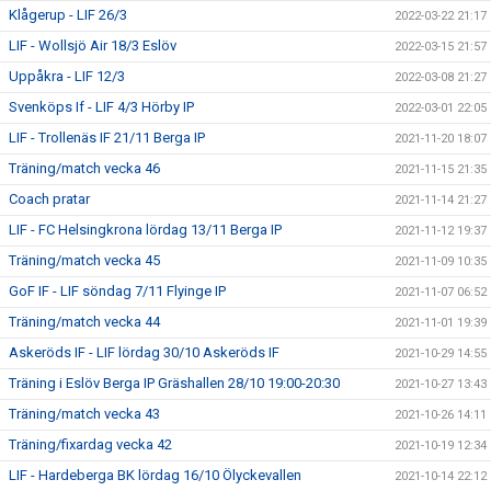
Klågerup - LIF 26/3
2022-03-22 21:17
LIF - Wollsjö Air 18/3 Eslöv
2022-03-15 21:57
Uppåkra - LIF 12/3
2022-03-08 21:27
Svenköps If - LIF 4/3 Hörby IP
2022-03-01 22:05
LIF - Trollenäs IF 21/11 Berga IP
2021-11-20 18:07
Träning/match vecka 46
2021-11-15 21:35
Coach pratar
2021-11-14 21:27
LIF - FC Helsingkrona lördag 13/11 Berga IP
2021-11-12 19:37
Träning/match vecka 45
2021-11-09 10:35
GoF IF - LIF söndag 7/11 Flyinge IP
2021-11-07 06:52
Träning/match vecka 44
2021-11-01 19:39
Askeröds IF - LIF lördag 30/10 Askeröds IF
2021-10-29 14:55
Träning i Eslöv Berga IP Gräshallen 28/10 19:00-20:30
2021-10-27 13:43
Träning/match vecka 43
2021-10-26 14:11
Träning/fixardag vecka 42
2021-10-19 12:34
LIF - Hardeberga BK lördag 16/10 Ölyckevallen
2021-10-14 22:12