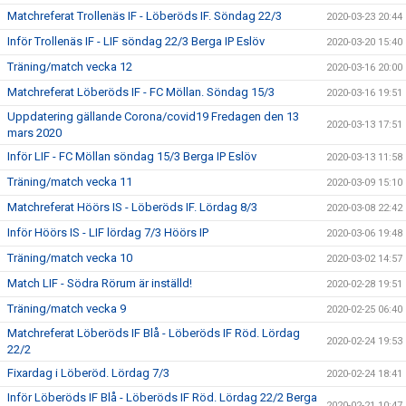
Matchreferat Trollenäs IF - Löberöds IF. Söndag 22/3
2020-03-23 20:44
Inför Trollenäs IF - LIF söndag 22/3 Berga IP Eslöv
2020-03-20 15:40
Träning/match vecka 12
2020-03-16 20:00
Matchreferat Löberöds IF - FC Möllan. Söndag 15/3
2020-03-16 19:51
Uppdatering gällande Corona/covid19 Fredagen den 13
2020-03-13 17:51
mars 2020
Inför LIF - FC Möllan söndag 15/3 Berga IP Eslöv
2020-03-13 11:58
Träning/match vecka 11
2020-03-09 15:10
Matchreferat Höörs IS - Löberöds IF. Lördag 8/3
2020-03-08 22:42
Inför Höörs IS - LIF lördag 7/3 Höörs IP
2020-03-06 19:48
Träning/match vecka 10
2020-03-02 14:57
Match LIF - Södra Rörum är inställd!
2020-02-28 19:51
Träning/match vecka 9
2020-02-25 06:40
Matchreferat Löberöds IF Blå - Löberöds IF Röd. Lördag
2020-02-24 19:53
22/2
Fixardag i Löberöd. Lördag 7/3
2020-02-24 18:41
Inför Löberöds IF Blå - Löberöds IF Röd. Lördag 22/2 Berga
2020-02-21 10:47