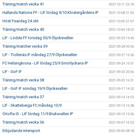
Träning/match vecka 41
2021-10-11 22:18
Hallands Nations FF - LIF lördag 9/10 Klostergårdens IP
2021-10-08 21:00
Höst Fixardag 24 okt
2021-10-05 21:07
Träning/match vecka 40
2021-10-04 18:52
LIF - Lödde FF torsdag 30/9 Ölyckevallen
2021-09-29 19:40
Träning/matcher vecka 39
2021-09-28 09:56
LIF - Trollenäs IF måndag 27/9 Ölyckevallen
2021-09-27 15:36
FC Helsingkrona - LIF lördag 25/9 Smörlyckans IP
2021-09-24 15:01
LIF - GoF IF
2021-09-20 20:56
Träning/match vecka 38
2021-09-20 16:21
LIF - GoF IF söndag 19/9 Ölyckevallen
2021-09-17 14:32
Träning/match vecka 37
2021-09-14 14:53
LIF - Skatteberga FC måndag 13/9
2021-09-13 15:38
Örtofta IS - LIF lördag 11/9 Bruksvallen IP
2021-09-10 15:06
Träning/match vecka 36
2021-09-07 16:53
Erbjudande Intersport
2021-09-05 08:18