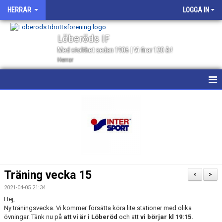
HERRAR
LOGGA IN
Löberöds IF
Med stolthet sedan 1906 | Vi firar 120 år!
Herrar
HEM
NYHETER
KALENDER
MATCHER
Träning vecka 15
<
>
GÄSTBOK
2021-04-05 21:34
Hej,
TRUPPEN
Ny träningsvecka. Vi kommer försätta köra lite stationer med olika
övningar. Tänk nu på
att vi är i Löberöd
och att
vi börjar kl 19:15.