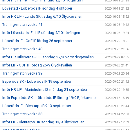
Inför HR Harrie FF - LIF måndag 12/10 Högalids IP
2020-10-11 21:25
Lövestad - Löberöds IF söndag 4 oktober
2020-10-11 21:22
Inför HR LIF - Lunds SK tisdag 6/10 Ölyckevallen
2020-10-06 15:22
Träning/match vecka 41
2020-10-05 19:42
Inför Lövestads IF - LIF söndag 4/10 Lövängen
2020-10-03 19:24
Löberöds IF - GoF IF lördag 26 september
2020-09-29 18:21
Träning/match vecka 40
2020-09-28 21:06
Inför HR Billeberga - LIF söndag 27/9 Norrvidingevallen
2020-09-27 07:55
Inför LIF - GOF IF lördag 26/9 Ölyckevallen
2020-09-25 21:41
Träning/match vecka 39
2020-09-21 20:24
Esperöds SK - Löberöds IF 19 september
2020-09-20 21:42
Inför HR LIF - Marieholms IS måndag 21 september
2020-09-20 19:55
Inför Esperöds SK - Löberöds IF lördag 19/9 Björkavallen
2020-09-18 15:19
Löberöds IF - Blentarps BK 13 september
2020-09-16 21:44
Träning/match vecka 38
2020-09-14 22:33
Inför LIF - Blentarps BK söndag 13/9 Ölyckevallen
2020-09-12 12:09