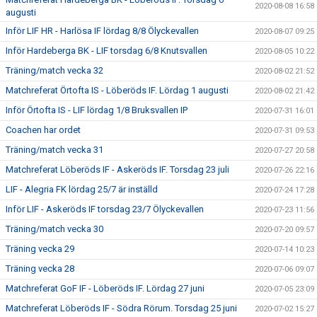
2020-08-08 16:58
augusti
Inför LIF HR - Harlösa IF lördag 8/8 Ölyckevallen
2020-08-07 09:25
Inför Hardeberga BK - LIF torsdag 6/8 Knutsvallen
2020-08-05 10:22
Träning/match vecka 32
2020-08-02 21:52
Matchreferat Örtofta IS - Löberöds IF. Lördag 1 augusti
2020-08-02 21:42
Inför Örtofta IS - LIF lördag 1/8 Bruksvallen IP
2020-07-31 16:01
Coachen har ordet
2020-07-31 09:53
Träning/match vecka 31
2020-07-27 20:58
Matchreferat Löberöds IF - Askeröds IF. Torsdag 23 juli
2020-07-26 22:16
LIF - Alegria FK lördag 25/7 är inställd
2020-07-24 17:28
Inför LIF - Askeröds IF torsdag 23/7 Ölyckevallen
2020-07-23 11:56
Träning/match vecka 30
2020-07-20 09:57
Träning vecka 29
2020-07-14 10:23
Träning vecka 28
2020-07-06 09:07
Matchreferat GoF IF - Löberöds IF. Lördag 27 juni
2020-07-05 23:09
Matchreferat Löberöds IF - Södra Rörum. Torsdag 25 juni
2020-07-02 15:27