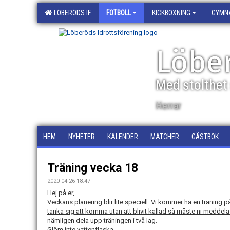
LÖBERÖDS IF
FOTBOLL
KICKBOXNING
GYMN
Löber
Med stolthet 
Herrar
HEM
NYHETER
KALENDER
MATCHER
GÄSTBOK
Träning vecka 18
2020-04-26 18:47
Hej på er,
Veckans planering blir lite speciell. Vi kommer ha en träning på
tänka sig att komma utan att blivit kallad så måste ni meddela 
nämligen dela upp träningen i två lag.
Glöm inte vattenflaska.