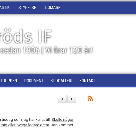
ASTIK
STYRELSE
DOMARE
öds IF
sedan 1906 | Vi firar 120 år!
TRUPPEN
DOKUMENT
BILDGALLERI
KONTAKT
<
>
 tisdag som jag har kallat till.
Skulle någon
mig eller övriga ledare detta
. Jag kommer