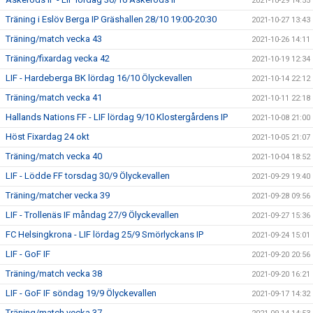
2021-10-29 14:55
Träning i Eslöv Berga IP Gräshallen 28/10 19:00-20:30
2021-10-27 13:43
Träning/match vecka 43
2021-10-26 14:11
Träning/fixardag vecka 42
2021-10-19 12:34
LIF - Hardeberga BK lördag 16/10 Ölyckevallen
2021-10-14 22:12
Träning/match vecka 41
2021-10-11 22:18
Hallands Nations FF - LIF lördag 9/10 Klostergårdens IP
2021-10-08 21:00
Höst Fixardag 24 okt
2021-10-05 21:07
Träning/match vecka 40
2021-10-04 18:52
LIF - Lödde FF torsdag 30/9 Ölyckevallen
2021-09-29 19:40
Träning/matcher vecka 39
2021-09-28 09:56
LIF - Trollenäs IF måndag 27/9 Ölyckevallen
2021-09-27 15:36
FC Helsingkrona - LIF lördag 25/9 Smörlyckans IP
2021-09-24 15:01
LIF - GoF IF
2021-09-20 20:56
Träning/match vecka 38
2021-09-20 16:21
LIF - GoF IF söndag 19/9 Ölyckevallen
2021-09-17 14:32
Träning/match vecka 37