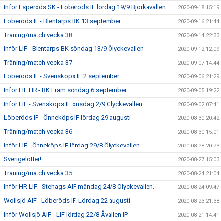
Inför Esperöds SK - Löberöds IF lördag 19/9 Björkavallen
2020-09-18 15:19
Löberöds IF - Blentarps BK 13 september
2020-09-16 21:44
Träning/match vecka 38
2020-09-14 22:33
Inför LIF - Blentarps BK söndag 13/9 Ölyckevallen
2020-09-12 12:09
Träning/match vecka 37
2020-09-07 14:44
Löberöds IF - Svensköps IF 2 september
2020-09-06 21:29
Inför LIF HR - BK Fram söndag 6 september
2020-09-05 19:22
Inför LIF - Svensköps IF onsdag 2/9 Ölyckevallen
2020-09-02 07:41
Löberöds IF - Önneköps IF lördag 29 augusti
2020-08-30 20:42
Träning/match vecka 36
2020-08-30 15:01
Inför LIF - Önneköps IF lördag 29/8 Ölyckevallen
2020-08-28 20:23
Sverigelotter!
2020-08-27 15:03
Träning/match vecka 35
2020-08-24 21:04
Inför HR LIF - Stehags AIF måndag 24/8 Ölyckevallen.
2020-08-24 09:47
Wollsjö AIF - Löberöds IF. Lördag 22 augusti
2020-08-23 21:38
Inför Wollsjö AIF - LIF lördag 22/8 Åvallen IP
2020-08-21 14:41