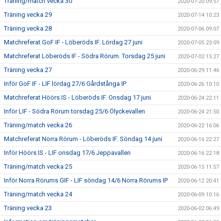
Träning/match vecka 30
2020-07-20 09:57
Träning vecka 29
2020-07-14 10:23
Träning vecka 28
2020-07-06 09:07
Matchreferat GoF IF - Löberöds IF. Lördag 27 juni
2020-07-05 23:09
Matchreferat Löberöds IF - Södra Rörum. Torsdag 25 juni
2020-07-02 15:27
Träning vecka 27
2020-06-29 11:46
Inför GoF IF - LIF lördag 27/6 Gårdstånga IP
2020-06-26 10:10
Matchreferat Höörs IS - Löberöds IF. Onsdag 17 juni
2020-06-24 22:11
Inför LIF - Södra Rörum torsdag 25/6 Ölyckevallen
2020-06-24 21:50
Träning/match vecka 26
2020-06-22 16:06
Matchreferat Norra Rörum - Löberöds IF. Söndag 14 juni
2020-06-16 22:27
Inför Höörs IS - LIF onsdag 17/6 Jeppavallen
2020-06-16 22:18
Träning/match vecka 25
2020-06-15 11:57
Inför Norra Rörums GIF - LIF söndag 14/6 Norra Rörums IP
2020-06-12 20:41
Träning/match vecka 24
2020-06-09 10:16
Träning vecka 23
2020-06-02 06:49