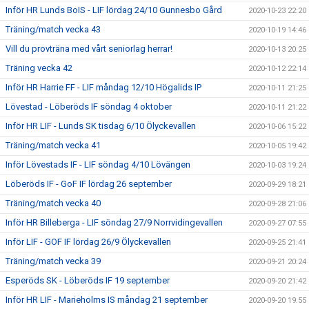
Inför HR Lunds BoIS - LIF lördag 24/10 Gunnesbo Gård
2020-10-23 22:20
Träning/match vecka 43
2020-10-19 14:46
Vill du provträna med vårt seniorlag herrar!
2020-10-13 20:25
Träning vecka 42
2020-10-12 22:14
Inför HR Harrie FF - LIF måndag 12/10 Högalids IP
2020-10-11 21:25
Lövestad - Löberöds IF söndag 4 oktober
2020-10-11 21:22
Inför HR LIF - Lunds SK tisdag 6/10 Ölyckevallen
2020-10-06 15:22
Träning/match vecka 41
2020-10-05 19:42
Inför Lövestads IF - LIF söndag 4/10 Lövängen
2020-10-03 19:24
Löberöds IF - GoF IF lördag 26 september
2020-09-29 18:21
Träning/match vecka 40
2020-09-28 21:06
Inför HR Billeberga - LIF söndag 27/9 Norrvidingevallen
2020-09-27 07:55
Inför LIF - GOF IF lördag 26/9 Ölyckevallen
2020-09-25 21:41
Träning/match vecka 39
2020-09-21 20:24
Esperöds SK - Löberöds IF 19 september
2020-09-20 21:42
Inför HR LIF - Marieholms IS måndag 21 september
2020-09-20 19:55