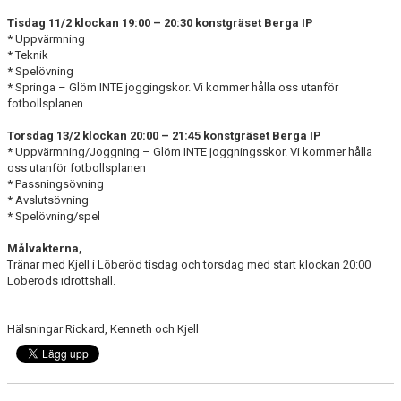
DOKUMENT
Tisdag 11/2 klockan 19:00 – 20:30 konstgräset Berga IP
* Uppvärmning
BILDGALLERI
* Teknik
* Spelövning
KONTAKT
* Springa – Glöm INTE joggingskor. Vi kommer hålla oss utanför
fotbollsplanen
Torsdag 13/2 klockan 20:00 – 21:45 konstgräset Berga IP
* Uppvärmning/Joggning – Glöm INTE joggningsskor. Vi kommer hålla
oss utanför fotbollsplanen
* Passningsövning
* Avslutsövning
* Spelövning/spel
Målvakterna,
Tränar med Kjell i Löberöd tisdag och torsdag med start klockan 20:00
Löberöds idrottshall.
Hälsningar Rickard, Kenneth och Kjell