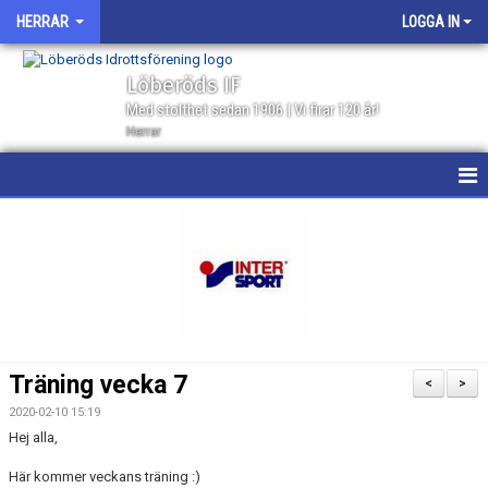
HERRAR
LOGGA IN
Löberöds IF
Med stolthet sedan 1906 | Vi firar 120 år!
Herrar
HEM
NYHETER
KALENDER
MATCHER
Träning vecka 7
<
>
GÄSTBOK
2020-02-10 15:19
Hej alla,
TRUPPEN
Här kommer veckans träning :)