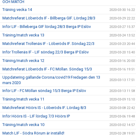
OCH MATCH
Träning vecka 14
2020-03-30 16:22
Matchreferat Löberöds IF - Billberga GIF. Lördag 28/3
2020-03-29 22:22
Inför LIF - Billeberga GIF lördag 28/3 Berga IP Eslöv
2020-03-27 15:37
Träning/match vecka 13
2020-03-24 13:52
Matchreferat Trollenäs IF - Löberöds IF. Söndag 22/3
2020-03-23 20:44
Inför Trollenäs IF - LIF söndag 22/3 Berga IP Eslöv
2020-03-20 15:40
Träning/match vecka 12
2020-03-16 20:00
Matchreferat Löberöds IF - FC Möllan. Söndag 15/3
2020-03-16 19:51
Uppdatering gällande Corona/covid19 Fredagen den 13
2020-03-13 17:51
mars 2020
Inför LIF - FC Möllan söndag 15/3 Berga IP Eslöv
2020-03-13 11:58
Träning/match vecka 11
2020-03-09 15:10
Matchreferat Höörs IS - Löberöds IF. Lördag 8/3
2020-03-08 22:42
Inför Höörs IS - LIF lördag 7/3 Höörs IP
2020-03-06 19:48
Träning/match vecka 10
2020-03-02 14:57
Match LIF - Södra Rörum är inställd!
2020-02-28 19:51