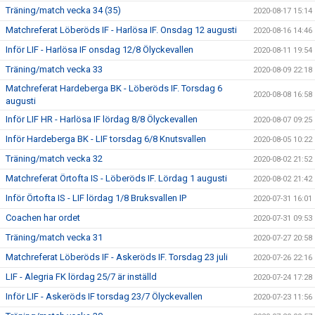
Träning/match vecka 34 (35)
2020-08-17 15:14
Matchreferat Löberöds IF - Harlösa IF. Onsdag 12 augusti
2020-08-16 14:46
Inför LIF - Harlösa IF onsdag 12/8 Ölyckevallen
2020-08-11 19:54
Träning/match vecka 33
2020-08-09 22:18
Matchreferat Hardeberga BK - Löberöds IF. Torsdag 6
2020-08-08 16:58
augusti
Inför LIF HR - Harlösa IF lördag 8/8 Ölyckevallen
2020-08-07 09:25
Inför Hardeberga BK - LIF torsdag 6/8 Knutsvallen
2020-08-05 10:22
Träning/match vecka 32
2020-08-02 21:52
Matchreferat Örtofta IS - Löberöds IF. Lördag 1 augusti
2020-08-02 21:42
Inför Örtofta IS - LIF lördag 1/8 Bruksvallen IP
2020-07-31 16:01
Coachen har ordet
2020-07-31 09:53
Träning/match vecka 31
2020-07-27 20:58
Matchreferat Löberöds IF - Askeröds IF. Torsdag 23 juli
2020-07-26 22:16
LIF - Alegria FK lördag 25/7 är inställd
2020-07-24 17:28
Inför LIF - Askeröds IF torsdag 23/7 Ölyckevallen
2020-07-23 11:56