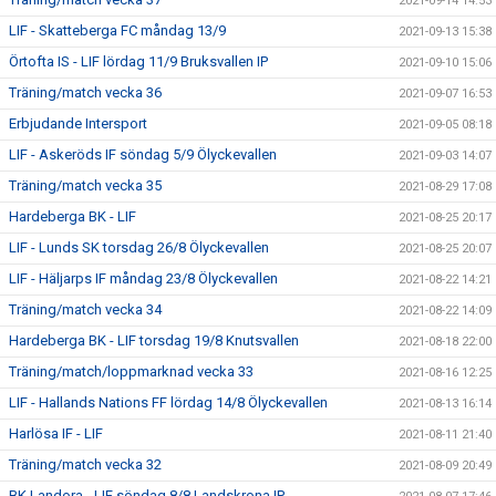
2021-09-14 14:53
LIF - Skatteberga FC måndag 13/9
2021-09-13 15:38
Örtofta IS - LIF lördag 11/9 Bruksvallen IP
2021-09-10 15:06
Träning/match vecka 36
2021-09-07 16:53
Erbjudande Intersport
2021-09-05 08:18
LIF - Askeröds IF söndag 5/9 Ölyckevallen
2021-09-03 14:07
Träning/match vecka 35
2021-08-29 17:08
Hardeberga BK - LIF
2021-08-25 20:17
LIF - Lunds SK torsdag 26/8 Ölyckevallen
2021-08-25 20:07
LIF - Häljarps IF måndag 23/8 Ölyckevallen
2021-08-22 14:21
Träning/match vecka 34
2021-08-22 14:09
Hardeberga BK - LIF torsdag 19/8 Knutsvallen
2021-08-18 22:00
Träning/match/loppmarknad vecka 33
2021-08-16 12:25
LIF - Hallands Nations FF lördag 14/8 Ölyckevallen
2021-08-13 16:14
Harlösa IF - LIF
2021-08-11 21:40
Träning/match vecka 32
2021-08-09 20:49
BK Landora - LIF söndag 8/8 Landskrona IP