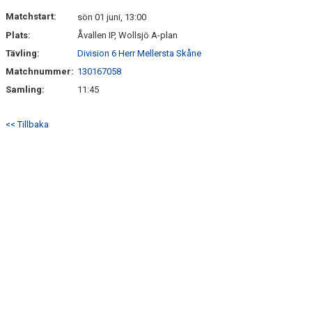
DOKUMENT
Matchstart:
sön 01 juni, 13:00
Plats:
Åvallen IP, Wollsjö A-plan
BILDGALLERI
Tävling:
Division 6 Herr Mellersta Skåne
KONTAKT
Matchnummer:
130167058
Samling:
11:45
<< Tillbaka