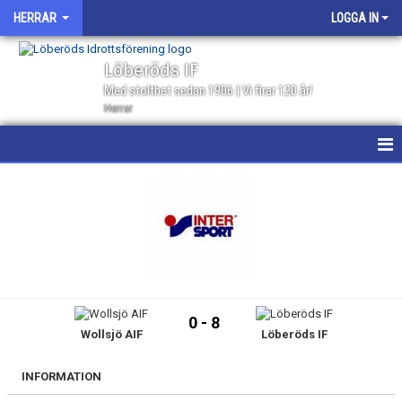
HERRAR
LOGGA IN
Löberöds IF
Med stolthet sedan 1906 | Vi firar 120 år!
Herrar
HEM
NYHETER
KALENDER
MATCHER
0 - 8
Wollsjö AIF
Löberöds IF
GÄSTBOK
TRUPPEN
INFORMATION