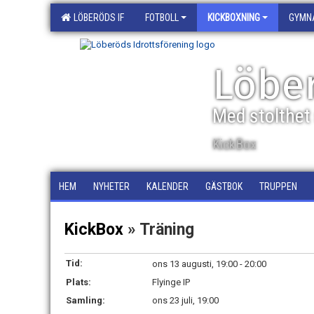
LÖBERÖDS IF
FOTBOLL
KICKBOXNING
GYMN
Löber
Med stolthet 
KickBox
HEM
NYHETER
KALENDER
GÄSTBOK
TRUPPEN
KickBox
» Träning
Tid:
ons 13 augusti, 19:00 - 20:00
Plats:
Flyinge IP
Samling:
ons 23 juli, 19:00