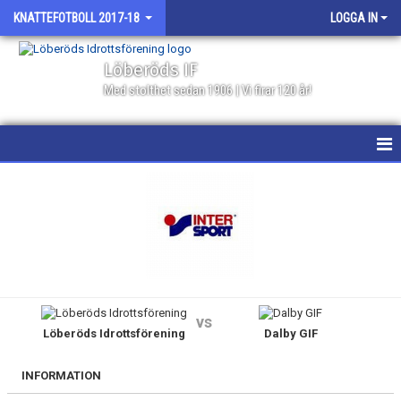
KNATTEFOTBOLL 2017-18
LOGGA IN
Löberöds IF
Med stolthet sedan 1906 | Vi firar 120 år!
HEM
NYHETER
KALENDER
MATCHER
vs
Löberöds Idrottsförening
Dalby GIF
TRUPPEN
BILDGALLERI
INFORMATION