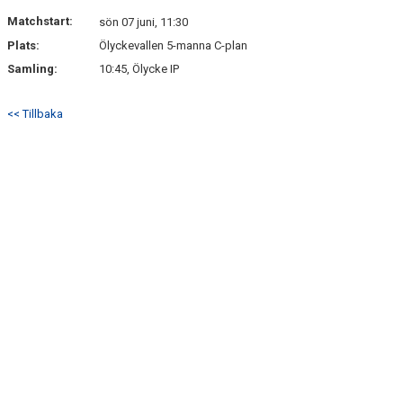
DOKUMENT
Matchstart:
sön 07 juni, 11:30
Plats:
Ölyckevallen 5-manna C-plan
KONTAKT
Samling:
10:45, Ölycke IP
<< Tillbaka