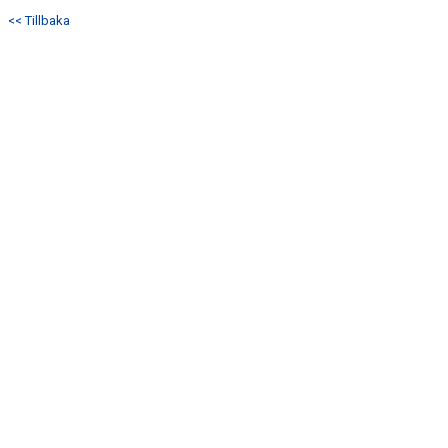
DOKUMENT
<< Tillbaka
KONTAKT