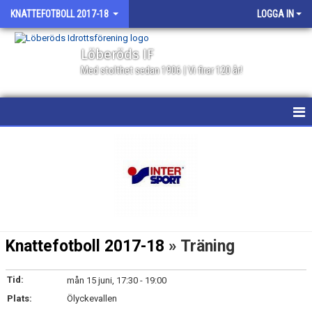
KNATTEFOTBOLL 2017-18
LOGGA IN
Löberöds IF
Med stolthet sedan 1906 | Vi firar 120 år!
HEM
NYHETER
KALENDER
MATCHER
Knattefotboll 2017-18
» Träning
TRUPPEN
Tid:
mån 15 juni, 17:30 - 19:00
BILDGALLERI
Plats:
Ölyckevallen