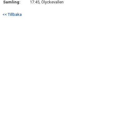
Samling:
17:45, Ölyckevallen
DOKUMENT
<< Tillbaka
KONTAKT