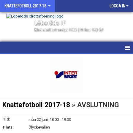
KNATTEFOTBOLL 2017-18
LOGGA IN
Löberöds IF
Med stolthet sedan 1906 | Vi firar 120 år!
HEM
NYHETER
KALENDER
MATCHER
Knattefotboll 2017-18
» AVSLUTNING
TRUPPEN
Tid:
mån 22 juni, 18:00 - 19:00
BILDGALLERI
Plats:
Ölyckevallen