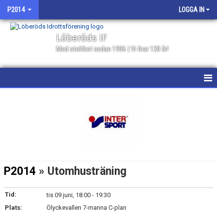
P2014
LOGGA IN
Löberöds IF
Med stolthet sedan 1906 | Vi firar 120 år!
HEM
NYHETER
KALENDER
MATCHER
P2014
» Utomhusträning
TRUPPEN
Tid:
tis 09 juni, 18:00 - 19:30
BILDGALLERI
Plats:
Ölyckevallen 7-manna C-plan