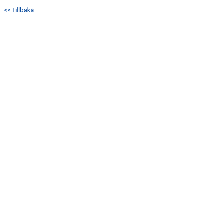
DOKUMENT
<< Tillbaka
KONTAKT