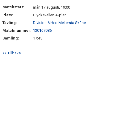
DOKUMENT
Matchstart:
mån 17 augusti, 19:00
Plats:
Ölyckevallen A-plan
BILDGALLERI
Tävling:
Division 6 Herr Mellersta Skåne
KONTAKT
Matchnummer:
130167086
Samling:
17:45
<< Tillbaka