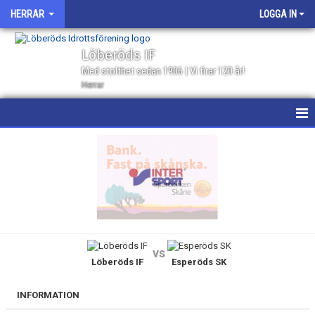
HERRAR
LOGGA IN
Löberöds IF
Med stolthet sedan 1906 | Vi firar 120 år!
Herrar
HEM
NYHETER
KALENDER
MATCHER
vs
Löberöds IF
Esperöds SK
GÄSTBOK
TRUPPEN
INFORMATION