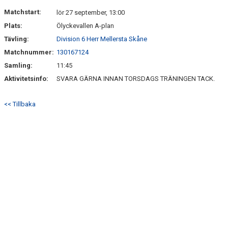
DOKUMENT
Matchstart:
lör 27 september, 13:00
Plats:
Ölyckevallen A-plan
BILDGALLERI
Tävling:
Division 6 Herr Mellersta Skåne
KONTAKT
Matchnummer:
130167124
Samling:
11:45
Aktivitetsinfo:
SVARA GÄRNA INNAN TORSDAGS TRÄNINGEN TACK.
<< Tillbaka