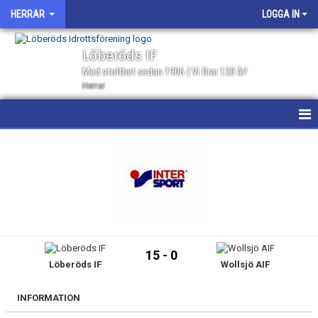
HERRAR
LOGGA IN
Löberöds IF
Med stolthet sedan 1906 | Vi firar 120 år!
Herrar
HEM
NYHETER
KALENDER
MATCHER
15 - 0
Löberöds IF
Wollsjö AIF
GÄSTBOK
TRUPPEN
INFORMATION