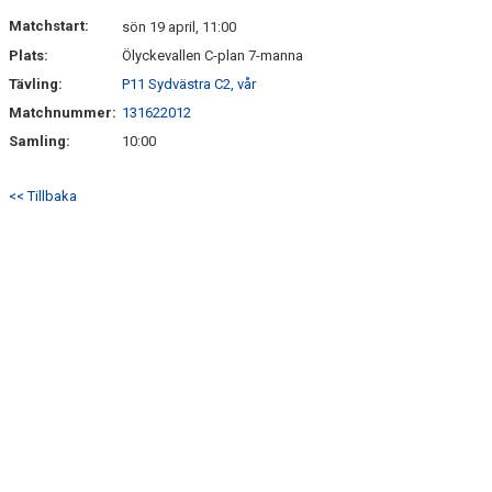
BILDGALLERI
Matchstart:
sön 19 april, 11:00
Plats:
Ölyckevallen C-plan 7-manna
DOKUMENT
Tävling:
P11 Sydvästra C2, vår
KONTAKT
Matchnummer:
131622012
Samling:
10:00
<< Tillbaka