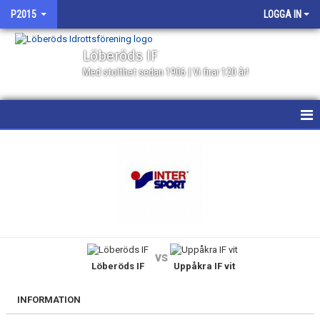
P2015
LOGGA IN
Löberöds IF
Med stolthet sedan 1906 | Vi firar 120 år!
HEM
NYHETER
KALENDER
MATCHER
vs
Löberöds IF
Uppåkra IF vit
GÄSTBOK
TRUPPEN
INFORMATION