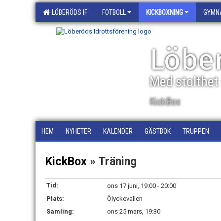
LÖBERÖDS IF
FOTBOLL
KICKBOXNING
GYMN
Löber
Med stolthet 
KickBox
HEM
NYHETER
KALENDER
GÄSTBOK
TRUPPEN
KickBox
» Träning
Tid:
ons 17 juni, 19:00 - 20:00
Plats:
Ölyckevallen
Samling:
ons 25 mars, 19:30